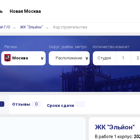
ь
Новая Москва
й Г/О
ЖК "Эльйон"
Ход строительства
Регион
Округ, район, метро
Количество комнат
Москва
Расположение
Студия
1
2
0
Отзывы
Сроки сдачи
ЖК "Эльйон"
В работе 1 корпус
: 20