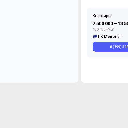
Квартиры:
7 500 000
13 5
—
2
130 435 ₽/м
ГК Монолит
8 (499) 34