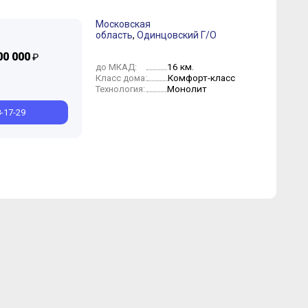
Московская
область
,
Одинцовский Г/О
00 000
₽
16 км.
до МКАД:
Комфорт-класс
Класс дома:
Монолит
Технология:
8-17-29