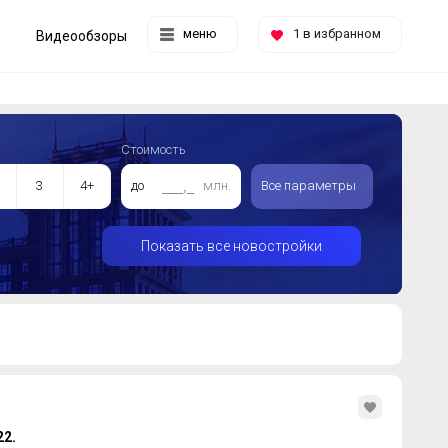
меню
1
в избранном
Видеообзоры
Стоимость
3
4+
до
млн.
Все параметры
Показать все новостройки
22.