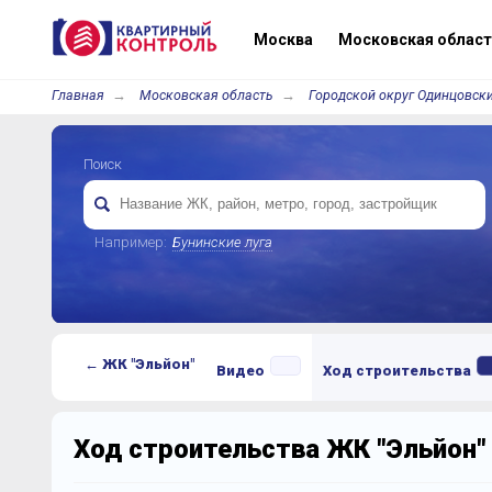
Москва
Московская област
Главная
Московская область
Городской округ Одинцовски
Поиск
Например:
Бунинские луга
← ЖК "Эльйон"
Видео
Ход строительства
Ход строительства ЖК "Эльйон"