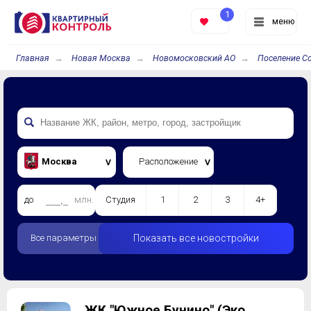
1
меню
Главная
Новая Москва
Новомосковский АО
Поселение С
Москва
Расположение
до
млн.
Студия
1
2
3
4+
Все параметры
Показать все новостройки
ЖК "Южное Бунино" (Эко