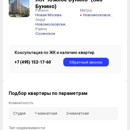
Бунино)
Регион
Метро
Новая Москва
Новомосковская
Округ
Новомосковский АО
Район
Сосенское
Консультация по ЖК и наличию квартир
+7 (495) 152-17-60
Обратный звонок
Подбор квартиры по параметрам
Комнатность
Студия
1-комнатная
2-комнатная
3-комнатная
4-комнатная
5-комнатная +
Тип недвижимости