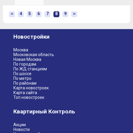
<
4
5
6
7
8
9
>
Новостройки
Москва
Московская область
Новая Москва
По городам
По ЖД станциям
По шоссе
По метро
По районам
Карта новостроек
Карта сайта
Топ новостроек
Квартирный Контроль
Акции
Новости