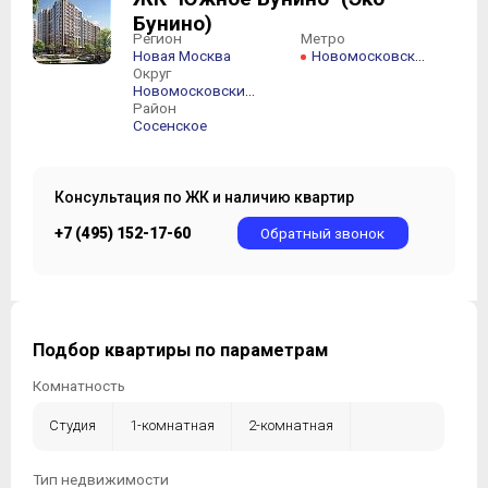
Бунино)
Регион
Метро
Новая Москва
Новомосковская
Округ
Новомосковский АО
Район
Сосенское
Консультация по ЖК и наличию квартир
+7 (495) 152-17-60
Обратный звонок
Подбор квартиры по параметрам
Комнатность
Студия
1-комнатная
2-комнатная
3-комнатная
4-комнатная
5-комнатная +
Тип недвижимости