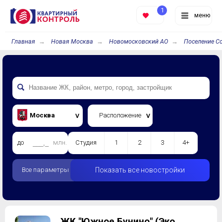
1
меню
Главная
Новая Москва
Новомосковский АО
Поселение С
Москва
Расположение
до
млн.
Студия
1
2
3
4+
Все параметры
Показать все новостройки
ЖК "Южное Бунино" (Эко