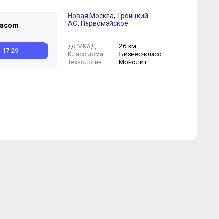
Новая Москва
,
Троицкий
АО
,
Первомайское
macom
26 км.
до МКАД:
8-17-29
Бизнес-класс
Класс дома:
Монолит
Технология: