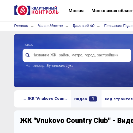
Москва
Московская област
Главная
Новая Москва
Троицкий АО
Поселение Перв
Поиск
Например:
Бунинские луга
← ЖК "Vnukovo Country Club"
1
Видео
Ход строител
ЖК "Vnukovo Country Club" - Ви