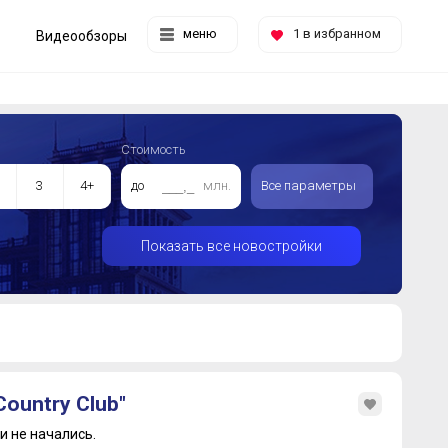
меню
1
в избранном
Видеообзоры
Стоимость
3
4+
до
млн.
Все параметры
Показать все новостройки
ountry Club"
 не начались.