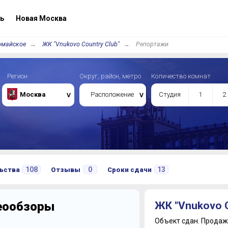
ь
Новая Москва
омайское
ЖК "Vnukovo Country Club"
Репортажи
Регион
Округ, район, метро
Количество комнат
Москва
Расположение
Студия
1
2
108
0
13
ьства
Отзывы
Сроки сдачи
деообзоры
ЖК "Vnukovo C
Объект сдан.
Продажи