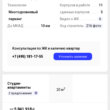
Технология
Корпусов в работе
11
строительства
Многоуровневый
Монолит, Панель
сданных корпусов
5
Парковка
паркинг
Видео о ЖК
6
До МКАД
10 км
Ход строительства
216 фото
Консультация по ЖК и наличию квартир
+7 (495) 181-17-55
Уточнить наличие
Студии-
апартаменты
2
20 м
2 предложения
5 841 918
от
₽