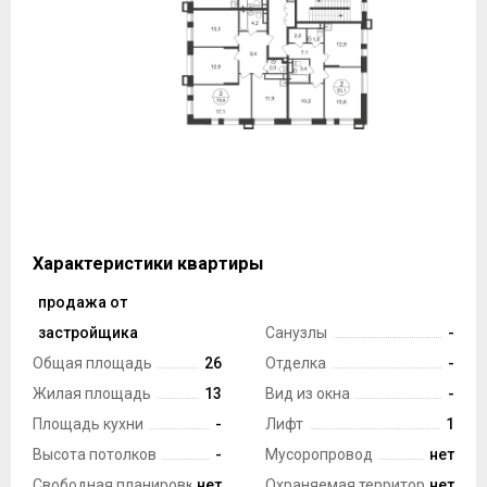
Характеристики квартиры
продажа от
Тип сделки
застройщика
Санузлы
-
Общая площадь
26
Отделка
-
Жилая площадь
13
Вид из окна
-
Площадь кухни
-
Лифт
1
Высота потолков
-
Мусоропровод
нет
Свободная планировка
нет
Охраняемая территория
нет