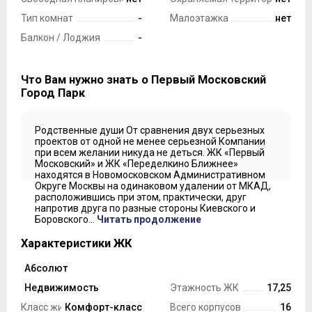
Тип комнат
-
Малоэтажка
нет
Балкон / Лоджия
-
Что Вам нужно знать о Первый Московский
Город Парк
Родственные души От сравнения двух серьезных
проектов от одной не менее серьезной Компании
при всем желании никуда не деться. ЖК «Первый
Московский» и ЖК «Переделкино Ближнее»
находятся в Новомосковском Административном
Округе Москвы на одинаковом удалении от МКАД,
расположившись при этом, практически, друг
напротив друга по разные стороны Киевского и
Боровского...
Читать продолжение
Характеристики ЖК
Абсолют
Застройщик
Недвижимость
Этажность ЖК
17,25
Класс жилья
Комфорт-класс
Всего корпусов
16