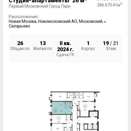
Студия-апартаменты 26 м
2
286 670 ₽/м
Первый Московский Город Парк
Расположение:
Новая Москва
,
Новомосковский АО
,
Московский
,
Саларьево
26
13
II кв.
1
19
/ 21
Общая пл.
Жилая пл.
2024 г.
Корпус
Этаж
Сдача ГК