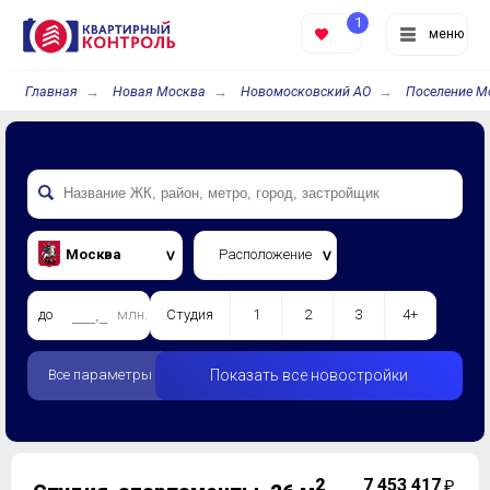
1
меню
Главная
Новая Москва
Новомосковский АО
Поселение М
Москва
Расположение
до
млн.
Студия
1
2
3
4+
Все параметры
Показать все новостройки
2
7 453 417
₽