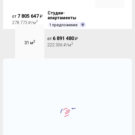
Студии-
7 805 647
от
₽
апартаменты
2
278 773 ₽/м
1 предложение
6 891 480
от
₽
2
31 м
2
222 306 ₽/м
2
Студия-апартаменты 26 м
Первый Московский Город Парк