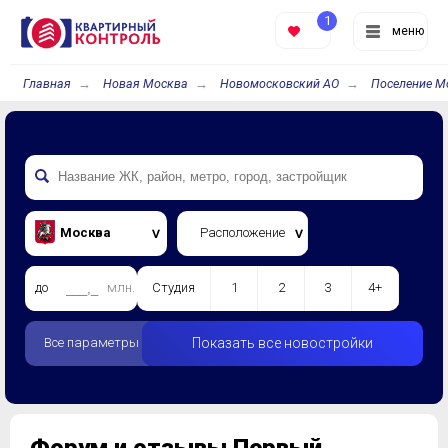
1
меню
Главная
Новая Москва
Новомосковский АО
Поселение М
Москва
Расположение
до
млн.
Студия
1
2
3
4+
Все параметры
Показать все новостройки