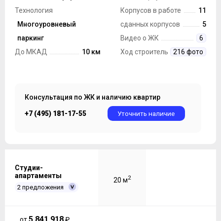
Технология
Корпусов в работе
11
строительства
Многоуровневый
Монолит, Панель
сданных корпусов
5
Парковка
паркинг
Видео о ЖК
6
До МКАД
10 км
Ход строительства
216 фото
Консультация по ЖК и наличию квартир
+7 (495) 181-17-55
Уточнить наличие
Студии-
апартаменты
2
20 м
2 предложения
5 841 918
от
₽