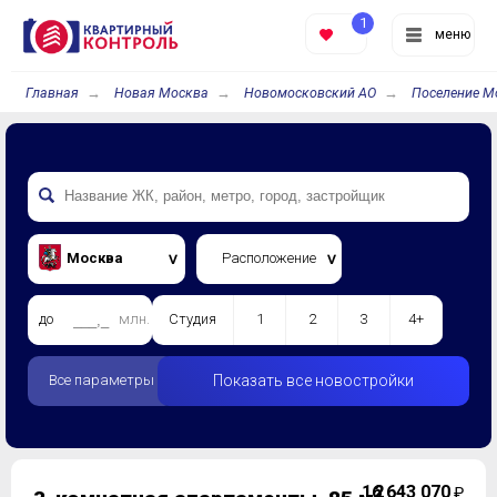
1
меню
Главная
Новая Москва
Новомосковский АО
Поселение М
Москва
Расположение
до
млн.
Студия
1
2
3
4+
Все параметры
Показать все новостройки
16 643 070
2
₽