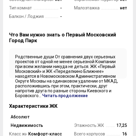
Тип комнат
-
Малоэтажка
нет
Балкон / Лоджия
-
Что Вам нужно знать о Первый Московский
Город Парк
Родственные души От сравнения двух серьезных
проектов от одной не менее серьезной Компании
при всем желании никуда не деться. ЖК «Первый
Московский» и ЖК «Переделкино Ближнее»
находятся в Новомосковском Административном
Округе Москвы на одинаковом удалении от МКАД,
расположившись при этом, практически, друг
напротив друга по разные стороны Киевского и
Боровского...
Читать продолжение
Характеристики ЖК
Абсолют
Застройщик
Недвижимость
Этажность ЖК
17,25
Класс жилья
Комфорт-класс
Всего корпусов
16