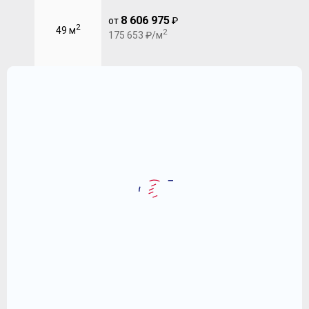
8 606 975
от
₽
2
49 м
2
175 653 ₽/м
3-комнатная апартаменты 85
Первый Московский Город Парк
16 643 070
2
₽
195 801 ₽/м