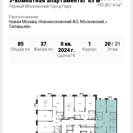
3-комнатная апартаменты 85 м
2
195 801 ₽/м
Первый Московский Город Парк
Расположение:
Новая Москва
,
Новомосковский АО
,
Московский
,
Саларьево
85
37
II кв.
1
20
/ 21
Общая пл.
Жилая пл.
2024 г.
Корпус
Этаж
Сдача ГК