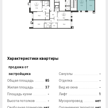
Характеристики квартиры
продажа от
Тип сделки
застройщика
Санузлы
-
Общая площадь
85
Отделка
-
Жилая площадь
37
Вид из окна
-
Площадь кухни
-
Лифт
1
Высота потолков
-
Мусоропровод
нет
Свободная планировка
нет
Охраняемая территория
нет