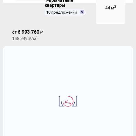
1-комнатные
квартиры
2
44 м
10 предложений
6 993 760
от
₽
2
158 949 ₽/м
2
1-комнатная квартира 40 м
ЖК "Переделкино Ближнее"
6 894 698
2
₽
172 367 ₽/м