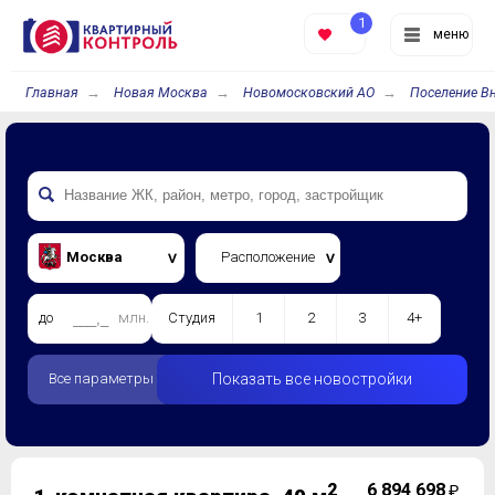
1
меню
Главная
Новая Москва
Новомосковский АО
Поселение В
Москва
Расположение
до
млн.
Студия
1
2
3
4+
Все параметры
Показать все новостройки
2
6 894 698
₽