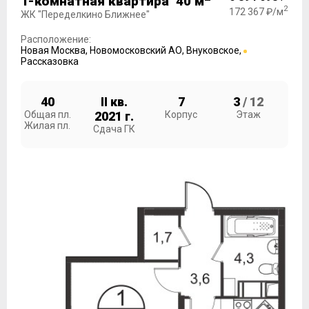
1-комнатная квартира 40 м
2
172 367 ₽/м
ЖК "Переделкино Ближнее"
Расположение:
Новая Москва
,
Новомосковский АО
,
Внуковское
,
Рассказовка
40
II кв.
7
3
/ 12
Общая пл.
2021 г.
Корпус
Этаж
Жилая пл.
Сдача ГК