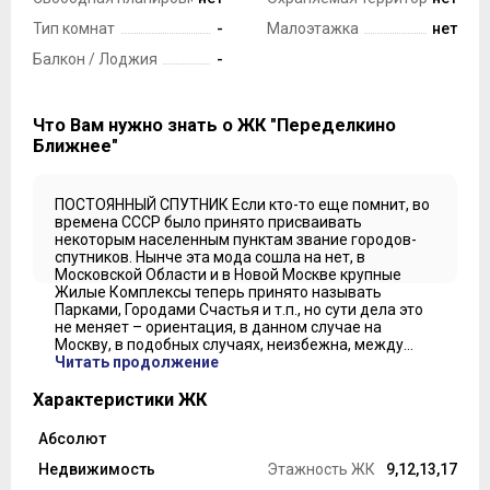
Тип комнат
-
Малоэтажка
нет
Балкон / Лоджия
-
Что Вам нужно знать о ЖК "Переделкино
Ближнее"
ПОСТОЯННЫЙ СПУТНИК Если кто-то еще помнит, во
времена СССР было принято присваивать
некоторым населенным пунктам звание городов-
спутников. Нынче эта мода сошла на нет, в
Московской Области и в Новой Москве крупные
Жилые Комплексы теперь принято называть
Парками, Городами Счастья и т.п., но сути дела это
не меняет – ориентация, в данном случае на
Москву, в подобных случаях, неизбежна, между...
Читать продолжение
Характеристики ЖК
Абсолют
Застройщик
Недвижимость
Этажность ЖК
9,12,13,17