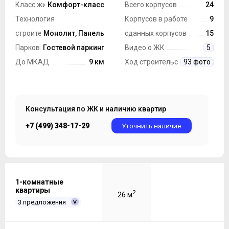
Класс жилья
Комфорт-класс
Всего корпусов
24
Технология
Корпусов в работе
9
строительства
Монолит, Панель
сданных корпусов
15
Парковка
Гостевой паркинг
Видео о ЖК
5
До МКАД
9 км
Ход строительства
93 фото
Консультация по ЖК и наличию квартир
+7 (499) 348-17-29
Уточнить наличие
1-комнатные
квартиры
2
26 м
3 предложения