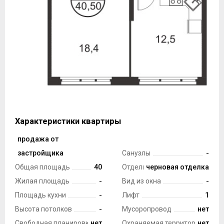
Характеристики квартиры
продажа от
Тип сделки
застройщика
Санузлы
-
Общая площадь
40
Отделка
черновая отделка
Жилая площадь
-
Вид из окна
-
Площадь кухни
-
Лифт
1
Высота потолков
-
Мусоропровод
нет
Свободная планировка
нет
Охраняемая территория
нет