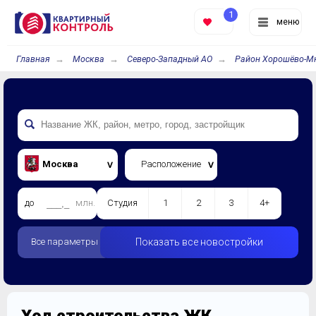
1
меню
Главная
Москва
Северо-Западный АО
Район Хорошёво-М
Москва
Расположение
до
млн.
Студия
1
2
3
4+
Все параметры
Показать все новостройки