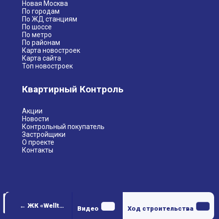
Новая Москва
По городам
По ЖД станциям
По шоссе
По метро
По районам
Карта новостроек
Карта сайта
Топ новостроек
Квартирный Контроль
Акции
Новости
Контрольный покупатель
Застройщики
О проекте
Контакты
← ЖК «Wellton Gold» (Веллтон Голд)
Видео
Ход строительства