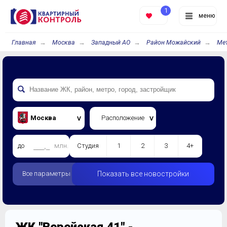
1
меню
Главная
Москва
Западный АО
Район Можайский
Ме
Москва
Расположение
до
млн.
Студия
1
2
3
4+
Все параметры
Показать все новостройки