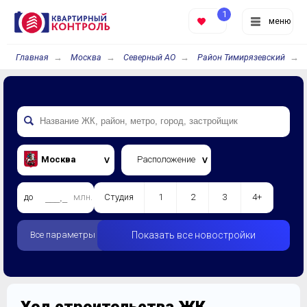
1
меню
Главная
Москва
Северный АО
Район Тимирязевский
Москва
Расположение
до
млн.
Студия
1
2
3
4+
Все параметры
Показать все новостройки