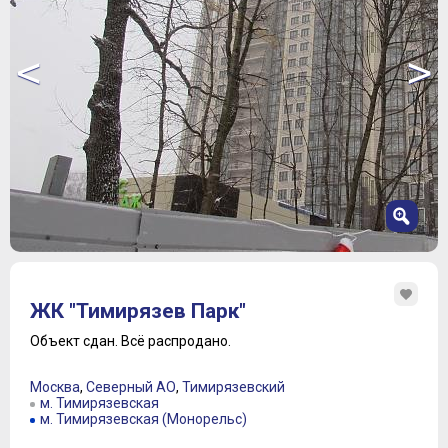
<
>
1
2
ЖК "Тимирязев Парк"
3
4
Объект сдан.
Всё распродано.
5
6
Москва
,
Северный АО
,
Тимирязевский
7
м. Тимирязевская
м. Тимирязевская (Монорельс)
8