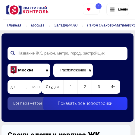
1
меню
Главная
Москва
Западный АО
Район Очаково-Матвеевск
Москва
Расположение
до
млн.
Студия
1
2
3
4+
Все параметры
Показать все новостройки