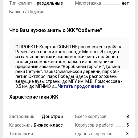
Тип комнат
раздельные
Малоэтажка
нет
Балкон / Лоджия
-
Что Вам нужно знать о ЖК "Событие"
О ПРОЕКТЕ Квартал СОБЫТИЕ расположен в районе
Раменки на престижном западе Москвы. Это один
из самых зеленых и экологически чистых районов
столицы со множеством парков и заповедников:
природные заказники "Воробьевы горы" и "Долина
реки Сетунь", парк Олимпийской деревни, парк 50-
летия Октября, парк Победы. Здесь расположены
ведущие вузы страны: до МГУ им. М.В. Ломоносова -
3,5 км, до МГИМО и...
Читать продолжение
Характеристики ЖК
Застройщик
Донстрой
Всего корпусов
8
Класс жилья
Бизнес-класс
Корпусов в работе
5
Технология
сданных корпусов
3