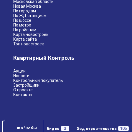
Московская область
Новая Москва
По городам
По ЖД станциям
По шоссе
По метро
По районам
Карта новостроек
Карта сайта
Топ новостроек
Квартирный Контроль
Акции
Новости
Контрольный покупатель
Застройщики
О проекте
Контакты
← ЖК "Событие"
3
105
Видео
Ход строительства