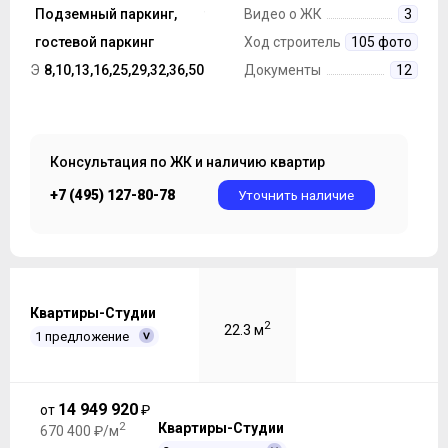
строительства
Подземный паркинг,
Монолит
Видео о ЖК
3
Парковка
гостевой паркинг
Ход строительства
105 фото
Этажность ЖК
8,10,13,16,25,29,32,36,50
Документы
12
Консультация по ЖК и наличию квартир
+7 (495) 127-80-78
Уточнить наличие
Квартиры-Студии
2
22.3 м
1 предложение
14 949 920
от
₽
2
Квартиры-Студии
670 400 ₽/м