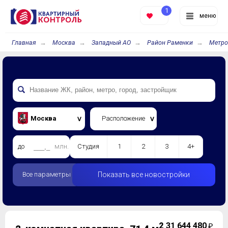
1
меню
Главная
Москва
Западный АО
Район Раменки
Метро
Москва
Расположение
до
млн.
Студия
1
2
3
4+
Все параметры
Показать все новостройки
2
31 644 480
₽