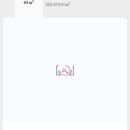
2
44 м
2
255 410 ₽/м
2-комнатная квартира 71.4 м
ЖК "Событие"
31 644 480
2
₽
443 200 ₽/м