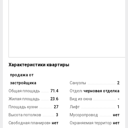
Характеристики квартиры
продажа от
Тип сделки
застройщика
Санузлы
2
Общая площадь
71.4
Отделка
черновая отделка
Жилая площадь
23.6
Вид из окна
-
Площадь кухни
27
Лифт
1
Высота потолков
3
Мусоропровод
нет
Свободная планировка
нет
Охраняемая территория
нет