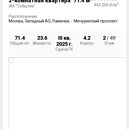
2-комнатная квартира 71.4 м
2
443 200 ₽/м
ЖК "Событие"
Расположение:
Москва
,
Западный АО
,
Раменки
,
Мичуринский проспект
71.4
23.6
III кв.
4.2
2
/ 49
Общая пл.
Жилая пл.
2025 г.
Корпус
Этаж
Сдача ГК