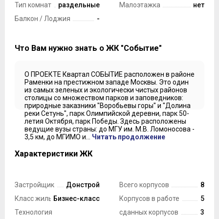
Тип комнат
раздельные
Малоэтажка
нет
Балкон / Лоджия
-
Что Вам нужно знать о ЖК "Событие"
О ПРОЕКТЕ Квартал СОБЫТИЕ расположен в районе
Раменки на престижном западе Москвы. Это один
из самых зеленых и экологически чистых районов
столицы со множеством парков и заповедников:
природные заказники "Воробьевы горы" и "Долина
реки Сетунь", парк Олимпийской деревни, парк 50-
летия Октября, парк Победы. Здесь расположены
ведущие вузы страны: до МГУ им. М.В. Ломоносова -
3,5 км, до МГИМО и...
Читать продолжение
Характеристики ЖК
Застройщик
Донстрой
Всего корпусов
8
Класс жилья
Бизнес-класс
Корпусов в работе
5
Технология
сданных корпусов
3