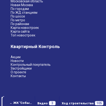
Московская область
Новая Москва
По городам
По ЖД станциям
По шоссе
По метро
По районам
Карта новостроек
Карта сайта
Топ новостроек
Квартирный Контроль
Акции
Новости
Контрольный покупатель
Застройщики
О проекте
Контакты
← ЖК "Событие"
3
105
Видео
Ход строительства