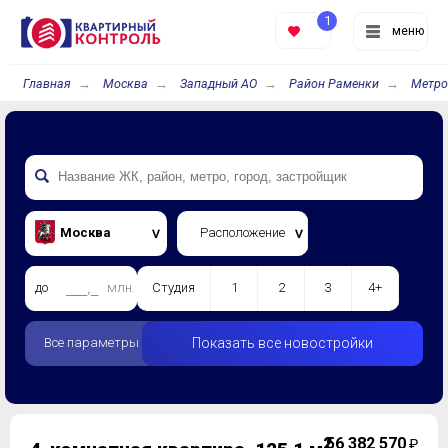
1
меню
Главная
Москва
Западный АО
Район Раменки
Метро
Москва
Расположение
до
млн.
Студия
1
2
3
4+
Все параметры
Показать все новостройки
2
56 382 570
₽