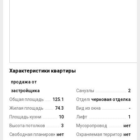
Характеристики квартиры
продажа от
Тип сделки
застройщика
Санузлы
2
Общая площадь
125.1
Отделка
черновая отделка
Жилая площадь
74.3
Вид из окна
-
Площадь кухни
10
Лифт
1
Высота потолков
3
Мусоропровод
нет
Свободная планировка
нет
Охраняемая территория
нет