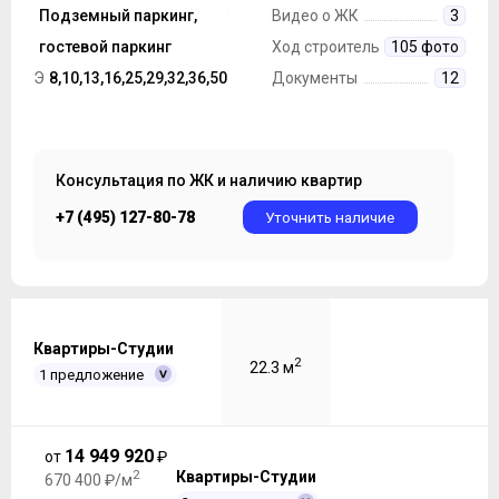
строительства
Подземный паркинг,
Монолит
Видео о ЖК
3
Парковка
гостевой паркинг
Ход строительства
105 фото
Этажность ЖК
8,10,13,16,25,29,32,36,50
Документы
12
Консультация по ЖК и наличию квартир
+7 (495) 127-80-78
Уточнить наличие
Квартиры-Студии
2
22.3 м
1 предложение
14 949 920
от
₽
2
Квартиры-Студии
670 400 ₽/м