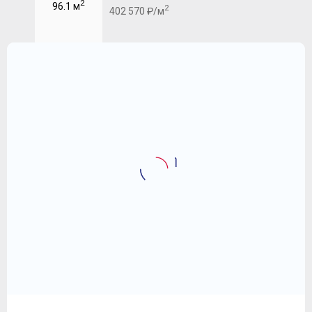
2
96.1 м
2
402 570 ₽/м
4-комнатная квартира 125.1 
ЖК "Событие"
56 382 570
2
₽
450 700 ₽/м