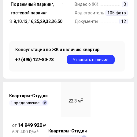
строительства
Подземный паркинг,
Монолит
Видео о ЖК
3
Парковка
гостевой паркинг
Ход строительства
105 фото
Этажность ЖК
8,10,13,16,25,29,32,36,50
Документы
12
Консультация по ЖК и наличию квартир
+7 (495) 127-80-78
Уточнить наличие
Квартиры-Студии
2
22.3 м
1 предложение
14 949 920
от
₽
2
Квартиры-Студии
670 400 ₽/м