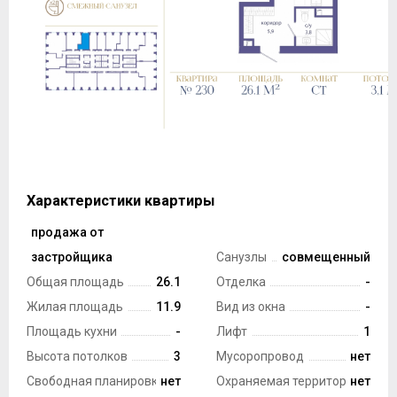
Характеристики квартиры
продажа от
Тип сделки
застройщика
Санузлы
совмещенный
Общая площадь
26.1
Отделка
-
Жилая площадь
11.9
Вид из окна
-
Площадь кухни
-
Лифт
1
Высота потолков
3
Мусоропровод
нет
Свободная планировка
нет
Охраняемая территория
нет