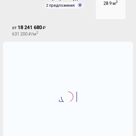
2
28.9 м
2 предложения
18 241 680
от
₽
2
631 200 ₽/м
2
Квартира-Студия 26.1 м
ЖК "Событие"
16 641 360
2
₽
637 600 ₽/м