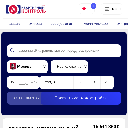
1
меню
Главная
Москва
Западный АО
Район Раменки
Метро
Москва
Расположение
до
млн.
Студия
1
2
3
4+
Все параметры
Показать все новостройки
2
16 641 360
₽