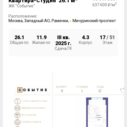
Квартира-Студия 26.1 м
2
637 600 ₽/м
ЖК "Событие"
Расположение:
Москва
,
Западный АО
,
Раменки
,
Мичуринский проспект
26.1
11.9
III кв.
4.3
17
/ 51
Общая пл.
Жилая пл.
2025 г.
Корпус
Этаж
Сдача ГК