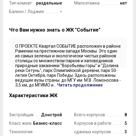
Тип комнат
раздельные
Малоэтажка
нет
Балкон / Лоджия
-
Что Вам нужно знать о ЖК "Событие"
О ПРОЕКТЕ Квартал СОБЫТИЕ расположен в районе
Раменки на престижном западе Москвы. Это один
из самых зеленых и экологически чистых районов
столицы со множеством парков и заповедников:
природные заказники "Воробьевы горы" и "Долина
реки Сетунь", парк Олимпийской деревни, парк 50-
летия Октября, парк Победы. Здесь расположены
ведущие вузы страны: до МГУ им. М.В. Ломоносова -
3,5 км, до МГИМО и...
Читать продолжение
Характеристики ЖК
Застройщик
Донстрой
Всего корпусов
8
Класс жилья
Бизнес-класс
Корпусов в работе
5
Технология
сданных корпусов
3