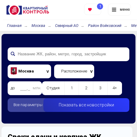
1
меню
Главная
Москва
Северный АО
Район Войковский
Ме
Москва
Расположение
до
млн.
Студия
1
2
3
4+
Все параметры
Показать все новостройки