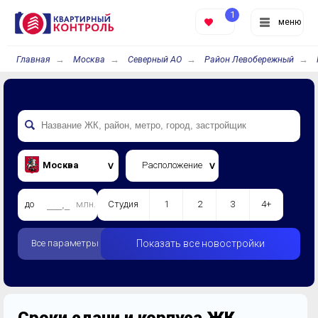
1
меню
Главная
Москва
Северный АО
Район Левобережный
Москва
Расположение
до
млн.
Студия
1
2
3
4+
Все параметры
Показать все новостройки