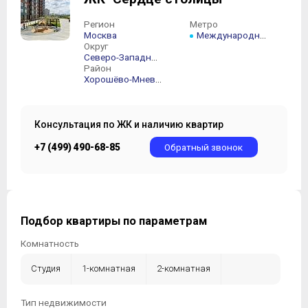
Регион
Метро
Москва
Международная
Округ
Северо-Западный АО
Район
Хорошёво-Мневники
Консультация по ЖК и наличию квартир
+7 (499) 490-68-85
Обратный звонок
Подбор квартиры по параметрам
Комнатность
Студия
1-комнатная
2-комнатная
3-комнатная
4-комнатная
5-комнатная +
Тип недвижимости