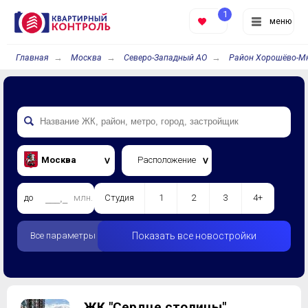
1
меню
Главная
Москва
Северо-Западный АО
Район Хорошёво-М
Москва
Расположение
до
млн.
Студия
1
2
3
4+
Все параметры
Показать все новостройки
ЖК "Сердце столицы"