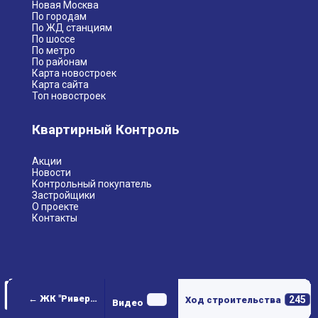
Новая Москва
По городам
По ЖД станциям
По шоссе
По метро
По районам
Карта новостроек
Карта сайта
Топ новостроек
Квартирный Контроль
Акции
Новости
Контрольный покупатель
Застройщики
О проекте
Контакты
← ЖК "Ривер Парк"
245
Ход строительства
Видео