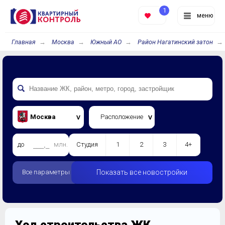
1
меню
Главная
Москва
Южный АО
Район Нагатинский затон
Москва
Расположение
до
млн.
Студия
1
2
3
4+
Все параметры
Показать все новостройки