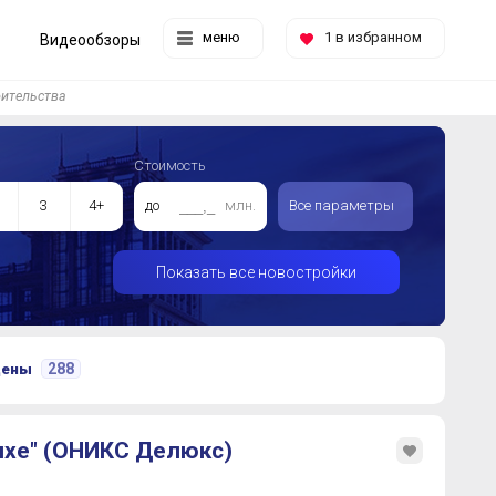
меню
1
в избранном
Видеообзоры
оительства
Стоимость
3
4+
до
млн.
Все параметры
Показать все новостройки
288
цены
uxe" (ОНИКС Делюкс)