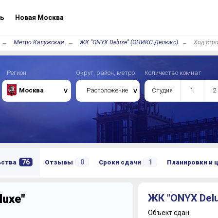
ь
Новая Москва
Метро Калужская
ЖК "ONYX Deluxe" (ОНИКС Делюкс)
Ход стр
Регион
Округ, район, метро
Количество комнат
Москва
Расположение
Студия
1
2
76
0
1
ьства
Отзывы
Сроки сдачи
Планировки и 
uxe"
ЖК "ONYX Del
Объект сдан.