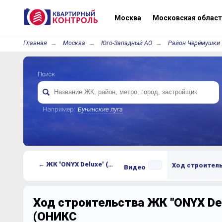
Москва
Московская област
Главная
Москва
Юго-Западный АО
Район Черёмушки
Поиск
Например:
Бунинские луга
← ЖК "ONYX Deluxe" (ОНИКС Делюкс)
Ход строител
Видео
Ход строительства ЖК "ONYX Del
(ОНИКС