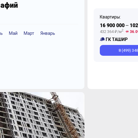
рафий
Квартиры:
16 900 000
102
—
2
432 364 ₽/м
+ 36.0
ь
Май
Март
Январь
Октябрь
ГК ТАШИР
8 (499) 34