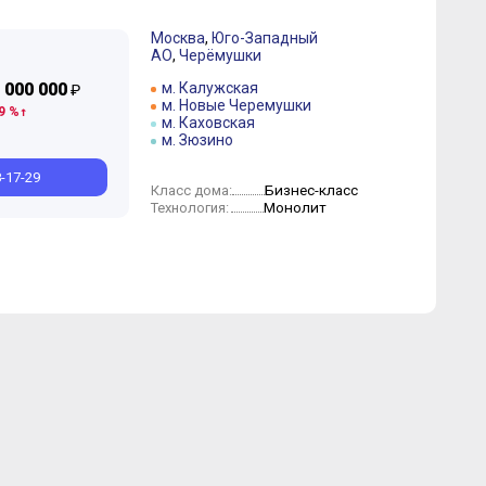
Москва
,
Юго-Западный
АО
,
Черёмушки
 000 000
м. Калужская
₽
м. Новые Черемушки
9 %
м. Каховская
м. Зюзино
8-17-29
Бизнес-класс
Класс дома:
Монолит
Технология: