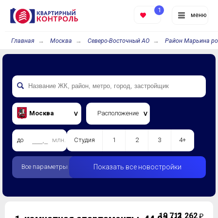
1
меню
Главная
Москва
Северо-Восточный АО
Район Марьина р
Москва
Расположение
до
млн.
Студия
1
2
3
4+
Все параметры
Показать все новостройки
19 711 262
2
₽