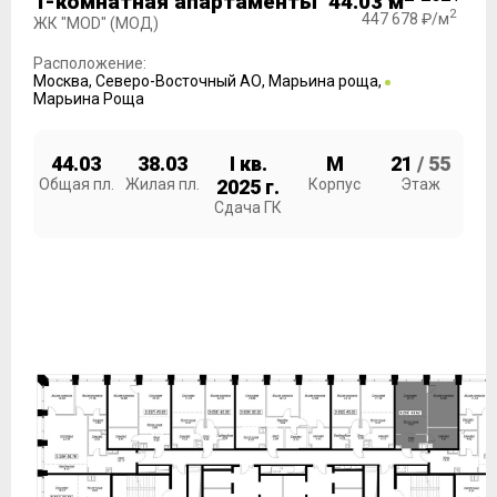
1-комнатная апартаменты 44.03 м
2
447 678 ₽/м
ЖК "MOD" (МОД)
Расположение:
Москва
,
Северо-Восточный АО
,
Марьина роща
,
Марьина Роща
44.03
38.03
I кв.
M
21
/ 55
Общая пл.
Жилая пл.
2025 г.
Корпус
Этаж
Сдача ГК