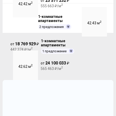
23 571 232
от
₽
2
42.42 м
2
555 663 ₽/м
1-комнатные
апартаменты
2
42.43 м
2 предложения
1-комнатные
18 769 929
от
₽
апартаменты
2
442 374 ₽/м
1 предложение
24 100 033
от
₽
2
42.62 м
2
565 463 ₽/м