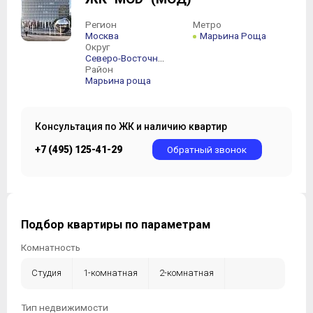
Регион
Метро
Москва
Марьина Роща
Округ
Северо-Восточный АО
Район
Марьина роща
Консультация по ЖК и наличию квартир
+7 (495) 125-41-29
Обратный звонок
Подбор квартиры по параметрам
Комнатность
Студия
1-комнатная
2-комнатная
3-комнатная
4-комнатная
5-комнатная +
Тип недвижимости