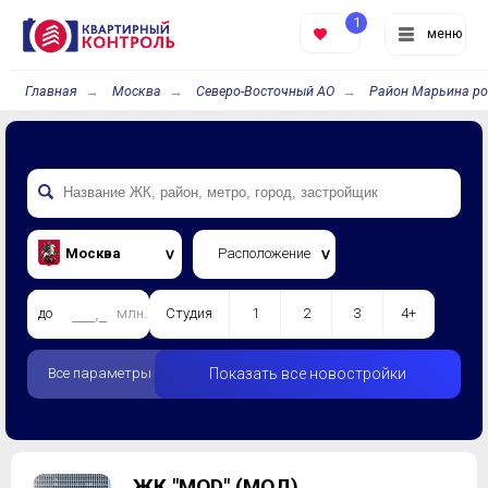
1
меню
Главная
Москва
Северо-Восточный АО
Район Марьина р
Москва
Расположение
до
млн.
Студия
1
2
3
4+
Все параметры
Показать все новостройки
ЖК "MOD" (МОД)