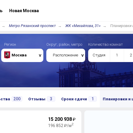
ь
Новая Москва
Метро Рязанский проспект
ЖК «Михайлова, 31»
Планировки 
Регион
Округ, район, метро
Количество комнат
Москва
Расположение
Студия
1
2
200
3
1
ьства
Отзывы
Сроки сдачи
Планировки и
15 200 938
₽
2
196 852 ₽/м