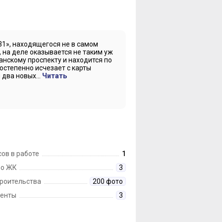
», находящегося не в самом
, на деле оказывается не таким уж
нскому проспекту и находится по
остепенно исчезает с карты
два новых...
Читать
ов в работе
1
 о ЖК
3
троительства
200 фото
енты
3