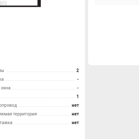
лы
2
ка
-
 окна
-
1
опровод
нет
яемая территория
нет
тажка
нет