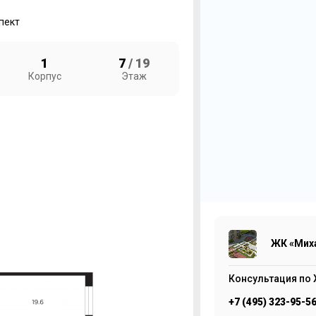
пект
1
7
/ 19
Корпус
Этаж
2
Ж
1
ЖК «Миха
Консультация по 
+7 (495) 323-95-5