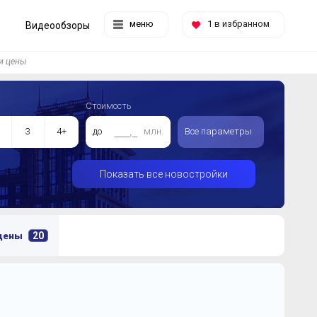
меню
1
в избранном
Видеообзоры
и цены
Стоимость
3
4+
до
млн.
Все параметры
Показать все новостройки
20
 цены