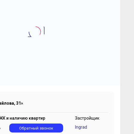
2
-комнатная квартира 77.22 м
К «Михайлова, 31»
5 200 938
2
₽
196 852 ₽/м
йлова, 31»
ЖК и наличию квартир
Застройщик
Ingrad
6
Обратный звонок