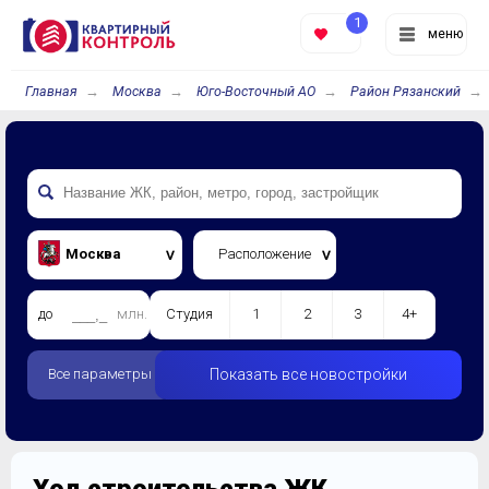
1
меню
Главная
Москва
Юго-Восточный АО
Район Рязанский
Москва
Расположение
до
млн.
Студия
1
2
3
4+
Все параметры
Показать все новостройки