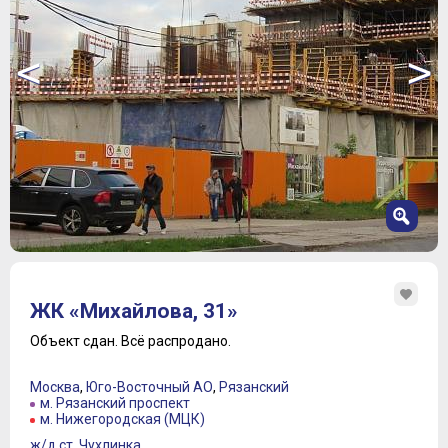
<
>
1
2
ЖК «Михайлова, 31»
3
4
Объект сдан.
Всё распродано.
5
6
Москва
,
Юго-Восточный АО
,
Рязанский
7
м. Рязанский проспект
м. Нижегородская (МЦК)
ж/д ст. Чухлинка