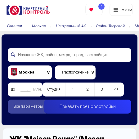
1
меню
Главная
Москва
Центральный АО
Район Тверской
Ме
Москва
Расположение
до
млн.
Студия
1
2
3
4+
Все параметры
Показать все новостройки