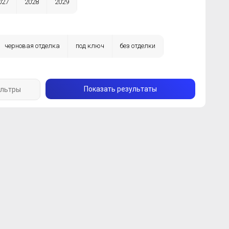
027
2028
2029
черновая отделка
под ключ
без отделки
Показать результаты
ильтры