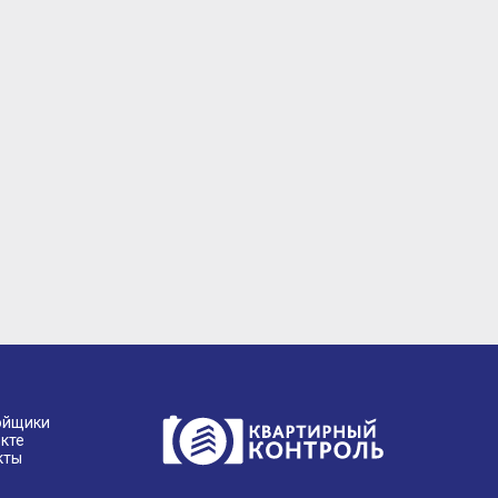
ойщики
кте
кты