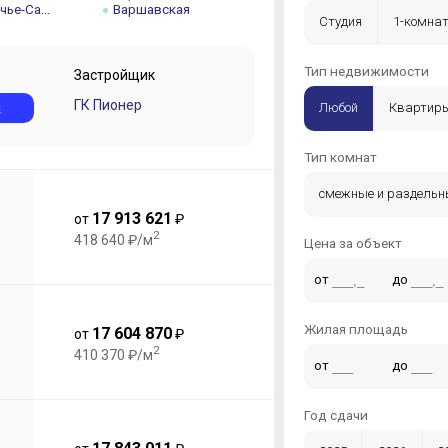
Москворечье-Сабурово
Варшавская
Студия
1-комна
5-комнатная +
Тип недвижимости
Застройщик
ГК Пионер
к
Любой
Квартир
Тип комнат
смежные и раздельн
17 913 621
от
₽
2
418 640 ₽/м
Цена за объект
от
до
Жилая площадь
17 604 870
от
₽
2
410 370 ₽/м
от
до
Год сдачи