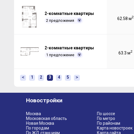
2-комнатные квартиры
2
62.58 м
2 предложения
2-комнатные квартиры
2
63.3 м
1 предложение
<
1
2
3
4
5
>
Новостройки
Москва
По шоссе
Московская область
По метро
Новая Москва
По районам
По городам
Карта новостроек
По ЖД станциям
Карта сайта