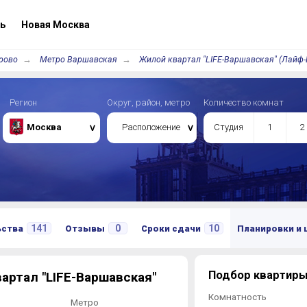
ь
Новая Москва
рово
Метро Варшавская
Жилой квартал "LIFE-Варшавская" (Лайф
Регион
Округ, район, метро
Количество комнат
Москва
Расположение
Студия
1
2
141
0
10
ьства
Отзывы
Сроки сдачи
Планировки и
Подбор квартиры
артал "LIFE-Варшавская"
Комнатность
Метро