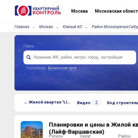
Москва
Московская област
Главная
Москва
Южный АО
Район Москворечье-Сабу
Поиск
Например:
Бунинские луга
← Жилой квартал "LIFE-Варшавская" (Лайф-Варшавская)
2
Видео
Ход строител
Планировки и цены в Жилой кв
(Лайф-Варшавская)
Регион
Округ
Район