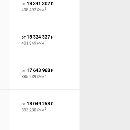
18 341 302
от
₽
2
408 492 ₽/м
18 324 327
от
₽
2
401 849 ₽/м
17 643 968
от
₽
2
385 239 ₽/м
18 049 258
от
₽
2
393 230 ₽/м