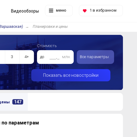
меню
1
в избранном
Видеообзоры
-Варшавская)
Планировки и цены
Стоимость
3
4+
до
млн.
Все параметры
Показать все новостройки
147
 цены
 по параметрам