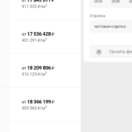
17 843 011
от
₽
2025
2026
2
2
411 035 ₽/м
Отделка
чистовая отделка
17 536 428
от
₽
2
401 291 ₽/м
+
Сросить ф
18 209 806
от
₽
2
416 129 ₽/м
18 366 199
от
₽
2
409 960 ₽/м