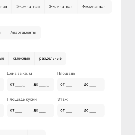
тная
2-комнатная
3-комнатная
4-комнатная
ы
Апартаменты
ые
смежные
раздельные
Цена за кв. м
Площадь
от
до
от
до
Площадь кухни
Этаж
от
до
от
до