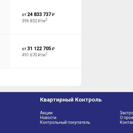
24 833 737
от
₽
2
396 832 ₽/м
31 122 705
от
₽
2
491 670 ₽/м
Квартирный Контроль
Акции
Застр
Новости
О прое
Контрольный покупатель
Конта