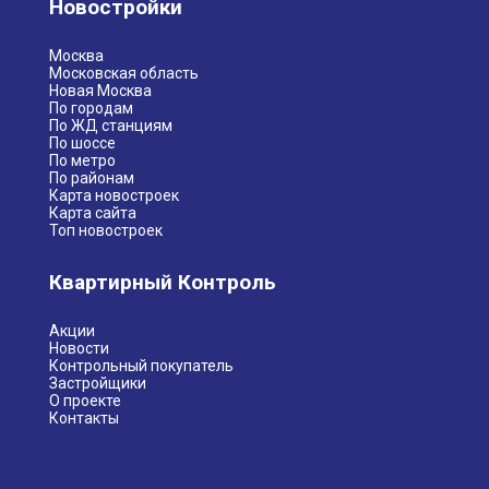
Новостройки
Москва
Московская область
Новая Москва
По городам
По ЖД станциям
По шоссе
По метро
По районам
Карта новостроек
Карта сайта
Топ новостроек
Квартирный Контроль
Акции
Новости
Контрольный покупатель
Застройщики
О проекте
Контакты