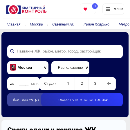
1
меню
Главная
Москва
Северный АО
Район Ховрино
Метро
Москва
Расположение
до
млн.
Студия
1
2
3
4+
Все параметры
Показать все новостройки