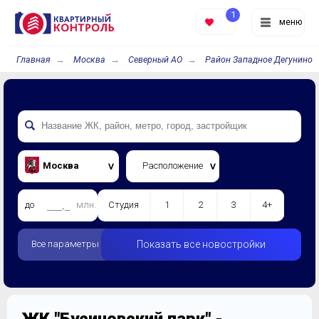
1
меню
Главная
Москва
Северный АО
Район Западное Дегунино
Москва
Расположение
до
млн.
Студия
1
2
3
4+
Все параметры
Показать все новостройки