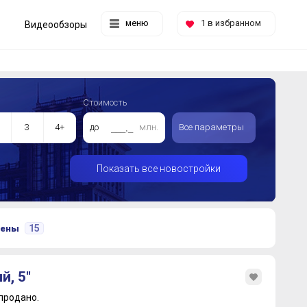
меню
1
в избранном
Видеообзоры
Стоимость
3
4+
до
млн.
Все параметры
Показать все новостройки
15
цены
й, 5"
продано.