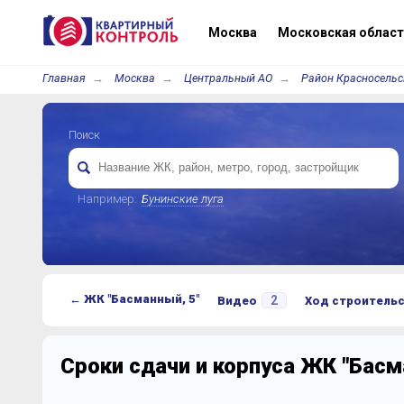
Москва
Московская област
Главная
Москва
Центральный АО
Район Красносельс
Поиск
Например:
Бунинские луга
← ЖК "Басманный, 5"
2
Видео
Ход строитель
Сроки сдачи и корпуса ЖК "Басм