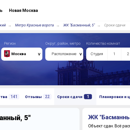
ь
Новая Москва
кий
Метро Красные ворота
ЖК "Басманный, 5"
Сроки сдачи
Регион
Округ, район, метро
Количество комнат
Москва
Расположение
Студия
1
2
141
22
1
ства
Отзывы
Сроки сдачи
Планировки и 
анный, 5"
ЖК "Басманны
Объект сдан.
Всё рас