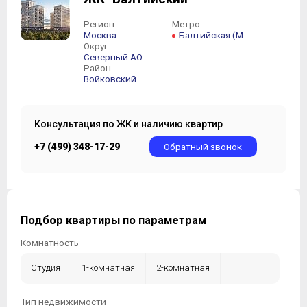
Регион
Метро
Москва
Балтийская (МЦК)
Округ
Северный АО
Район
Войковский
Консультация по ЖК и наличию квартир
+7 (499) 348-17-29
Обратный звонок
Подбор квартиры по параметрам
Комнатность
Студия
1-комнатная
2-комнатная
3-комнатная
4-комнатная
5-комнатная +
Тип недвижимости