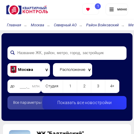
1
меню
Главная
Москва
Северный АО
Район Войковский
Ме
Москва
Расположение
до
млн.
Студия
1
2
3
4+
Все параметры
Показать все новостройки
ЖК "Балтийский"