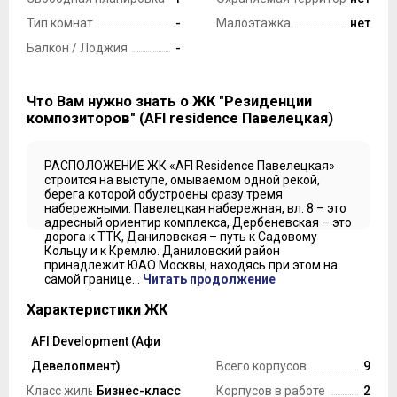
Тип комнат
-
Малоэтажка
нет
Балкон / Лоджия
-
Что Вам нужно знать о ЖК "Резиденции
композиторов" (AFI residence Павелецкая)
РАСПОЛОЖЕНИЕ ЖК «AFI Residence Павелецкая»
строится на выступе, омываемом одной рекой,
берега которой обустроены сразу тремя
набережными: Павелецкая набережная, вл. 8 – это
адресный ориентир комплекса, Дербеневская – это
дорога к ТТК, Даниловская – путь к Садовому
Кольцу и к Кремлю. Даниловский район
принадлежит ЮАО Москвы, находясь при этом на
самой границе...
Читать продолжение
Характеристики ЖК
AFI Development (Афи
Застройщик
Девелопмент)
Всего корпусов
9
Класс жилья
Бизнес-класс
Корпусов в работе
2