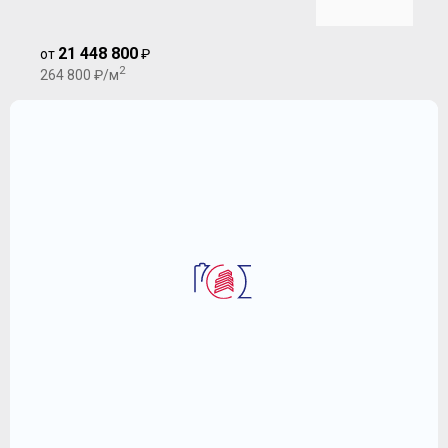
21 448 800
от
₽
2
264 800 ₽/м
2
3-комнатная квартира 81 м
ЖК "Резиденции композиторов"
(AFI residence Павелецкая)
21 448 800
2
₽
264 800 ₽/м