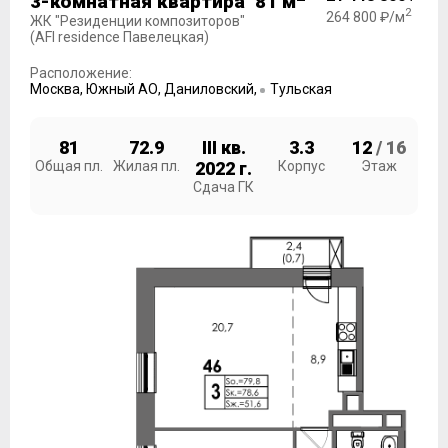
3-комнатная квартира 81 м
2
264 800 ₽/м
ЖК "Резиденции композиторов"
(AFI residence Павелецкая)
Расположение:
Москва
,
Южный АО
,
Даниловский
,
Тульская
81
72.9
III кв.
3.3
12
/ 16
Общая пл.
Жилая пл.
2022 г.
Корпус
Этаж
Сдача ГК