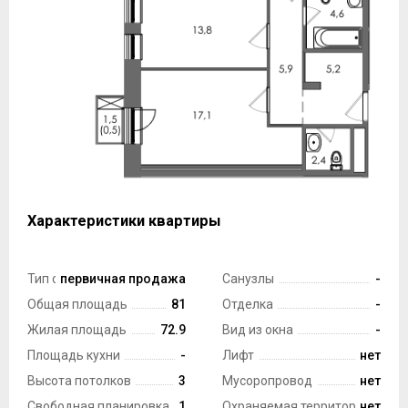
Характеристики квартиры
Тип сделки
первичная продажа
Санузлы
-
Общая площадь
81
Отделка
-
Жилая площадь
72.9
Вид из окна
-
Площадь кухни
-
Лифт
нет
Высота потолков
3
Мусоропровод
нет
Свободная планировка
1
Охраняемая территория
нет