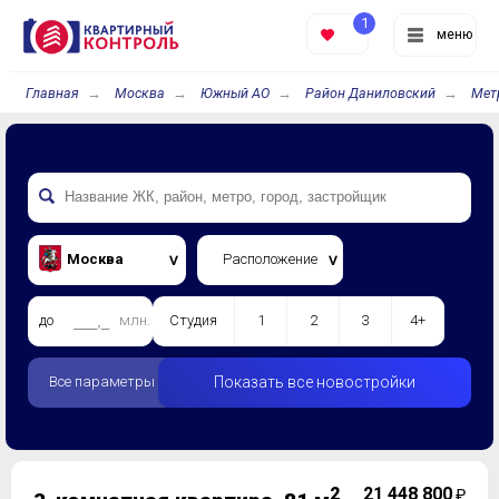
1
меню
Главная
Москва
Южный АО
Район Даниловский
Мет
Москва
Расположение
до
млн.
Студия
1
2
3
4+
Все параметры
Показать все новостройки
2
21 448 800
₽