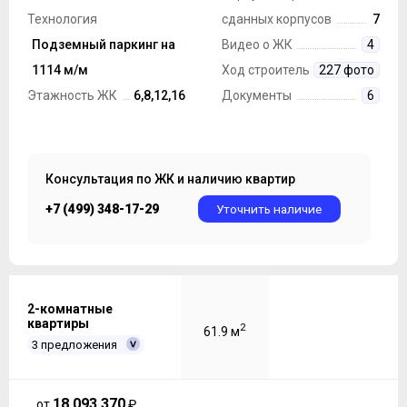
Технология
сданных корпусов
7
строительства
Подземный паркинг на
Монолит
Видео о ЖК
4
Парковка
1114 м/м
Ход строительства
227 фото
Этажность ЖК
6,8,12,16
Документы
6
Консультация по ЖК и наличию квартир
+7 (499) 348-17-29
Уточнить наличие
2-комнатные
квартиры
2
61.9 м
3 предложения
18 093 370
от
₽