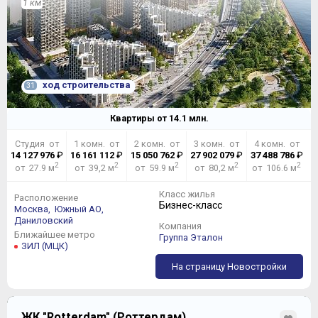
1 км
ход строительства
31
Квартиры от
14.1
млн.
Студия от
1 комн. от
2 комн. от
3 комн. от
4 комн. от
14 127 976
₽
16 161 112
₽
15 050 762
₽
27 902 079
₽
37 488 786
₽
2
2
2
2
2
от 27.9 м
от 39,2 м
от 59.9 м
от 80,2 м
от 106.6 м
Класс жилья
Расположение
Бизнес-класс
Москва,
Южный АО,
Даниловский
Компания
Ближайшее метро
Группа Эталон
ЗИЛ (МЦК)
На страницу Новостройки
ЖК "Rotterdam" (Роттердам)