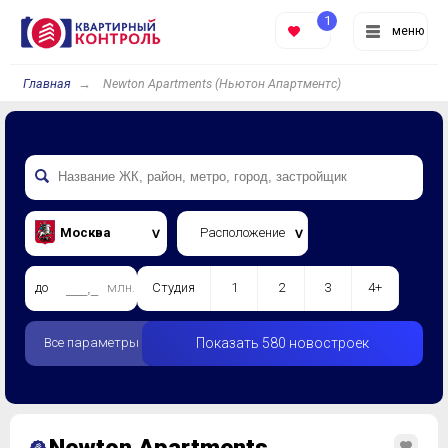
1
меню
Главная
Newton Apartments (Ньютон Апартментс)
Москва
Расположение
до
млн.
Студия
1
2
3
4+
Все параметры
Показать 580 новостроек