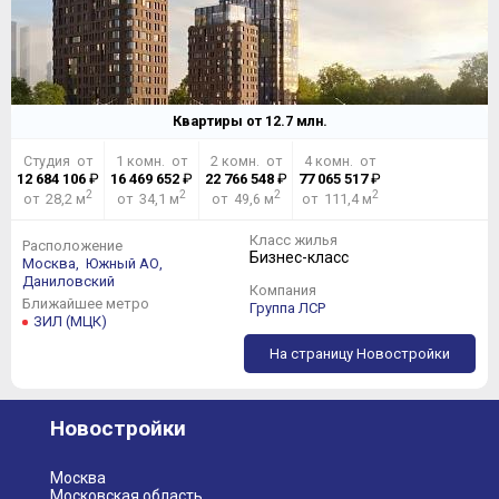
Квартиры от
12.7
млн.
Студия от
1 комн. от
2 комн. от
4 комн. от
12 684 106
₽
16 469 652
₽
22 766 548
₽
77 065 517
₽
2
2
2
2
от 28,2 м
от 34,1 м
от 49,6 м
от 111,4 м
Класс жилья
Расположение
Бизнес-класс
Москва,
Южный АО,
Даниловский
Компания
Ближайшее метро
Группа ЛСР
ЗИЛ (МЦК)
На страницу Новостройки
Новостройки
Москва
Московская область