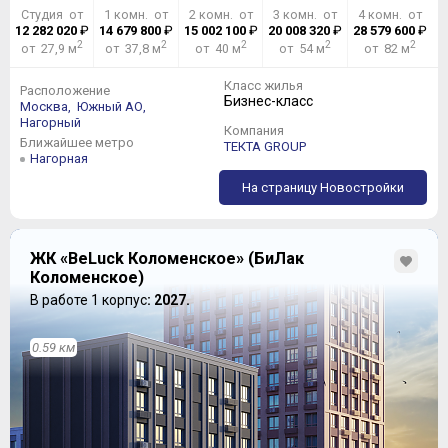
Студия от
1 комн. от
2 комн. от
3 комн. от
4 комн. от
12 282 020
₽
14 679 800
₽
15 002 100
₽
20 008 320
₽
28 579 600
₽
2
2
2
2
2
от 27,9 м
от 37,8 м
от 40 м
от 54 м
от 82 м
Класс жилья
Расположение
Бизнес-класс
Москва,
Южный АО,
Нагорный
Компания
Ближайшее метро
ТЕКТА GROUP
Нагорная
На страницу Новостройки
ЖК «BeLuck Коломенское» (БиЛак
Коломенское)
В работе 1 корпус
: 2027.
0.59 км