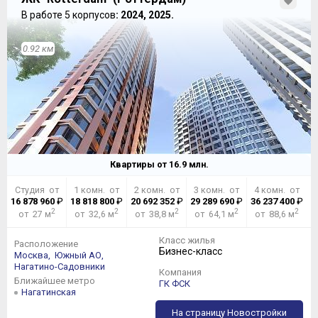
В работе 5 корпусов
: 2024, 2025.
0.92 км
Квартиры от
16.9
млн.
Студия от
1 комн. от
2 комн. от
3 комн. от
4 комн. от
16 878 960
₽
18 818 800
₽
20 692 352
₽
29 289 690
₽
36 237 400
₽
2
2
2
2
2
от 27 м
от 32,6 м
от 38,8 м
от 64,1 м
от 88,6 м
Класс жилья
Расположение
Бизнес-класс
Москва,
Южный АО,
Нагатино-Садовники
Компания
Ближайшее метро
ГК ФСК
Нагатинская
На страницу Новостройки