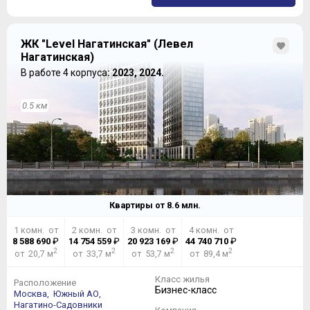
ЖК "Level Нагатинская" (Левел
Нагатинская)
В работе 4 корпуса
: 2023, 2024.
0.5 км
Квартиры от
8.6
млн.
1 комн. от
2 комн. от
3 комн. от
4 комн. от
8 588 690
₽
14 754 559
₽
20 923 169
₽
44 740 710
₽
2
2
2
2
от 20,7 м
от 33,7 м
от 53,7 м
от 89,4 м
Класс жилья
Расположение
Бизнес-класс
Москва,
Южный АО,
Нагатино-Садовники