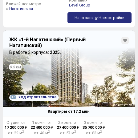
Компания
Ближайшее метро
Level Group
Нагатинская
На страницу Новостройки
ЖК «1-й Нагатинский» (Первый
Нагатинский)
В работе 3 корпуса
: 2025.
0.5 км
ход строительства
17
Квартиры от
17.2
млн.
Студия от
1 комн. от
2 комн. от
3 комн. от
17 200 000
₽
22 400 000
₽
27 400 000
₽
35 700 000
₽
2
2
2
2
от 29 м
от 40 м
от 57 м
от 83 м