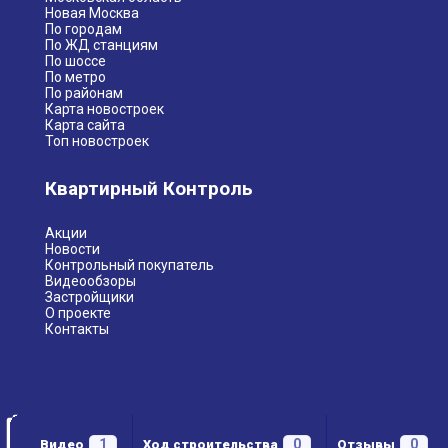
Новая Москва
По городам
По ЖД станциям
По шоссе
По метро
По районам
Карта новостроек
Карта сайта
Топ новостроек
Квартирный Контроль
Акции
Новости
Контрольный покупатель
Видеообзоры
Застройщики
О проекте
Контакты
1
0
0
Видео
Ход строительства
Отзывы