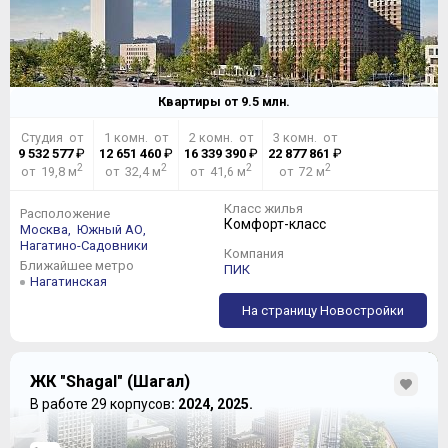
Квартиры от
9.5
млн.
Студия от
1 комн. от
2 комн. от
3 комн. от
9 532 577
₽
12 651 460
₽
16 339 390
₽
22 877 861
₽
2
2
2
2
от 19,8 м
от 32,4 м
от 41,6 м
от 72 м
Класс жилья
Расположение
Комфорт-класс
Москва,
Южный АО,
Нагатино-Садовники
Компания
Ближайшее метро
ПИК
Нагатинская
На страницу Новостройки
ЖК "Shagal" (Шагал)
В работе 29 корпусов
: 2024, 2025.