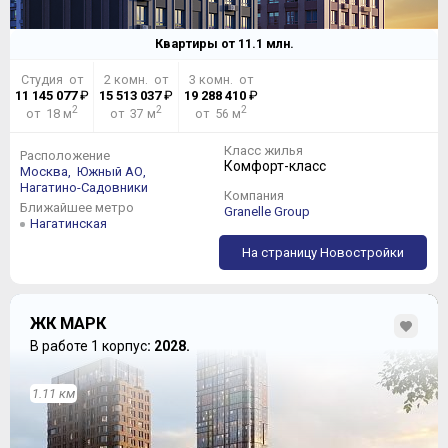
Квартиры от
11.1
млн.
Студия от
2 комн. от
3 комн. от
11 145 077
₽
15 513 037
₽
19 288 410
₽
2
2
2
от 18 м
от 37 м
от 56 м
Класс жилья
Расположение
Комфорт-класс
Москва,
Южный АО,
Нагатино-Садовники
Компания
Ближайшее метро
Granelle Group
Нагатинская
На страницу Новостройки
ЖК МАРК
В работе 1 корпус
: 2028.
1.11 км