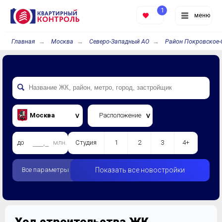
1
меню
Главная
Москва
Северо-Западный АО
Район Покровское
Москва
Расположение
до
млн.
Студия
1
2
3
4+
Все параметры
Показать все новостройки