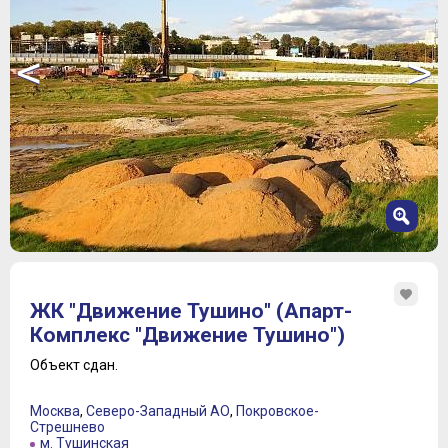
<
>
1
2
ЖК "Движение Тушино" (Апарт-
3
Комплекс "Движение Тушино")
4
5
Объект сдан.
6
7
Москва
,
Северо-Западный АО
,
Покровское-
8
Стрешнево
м. Тушинская
9