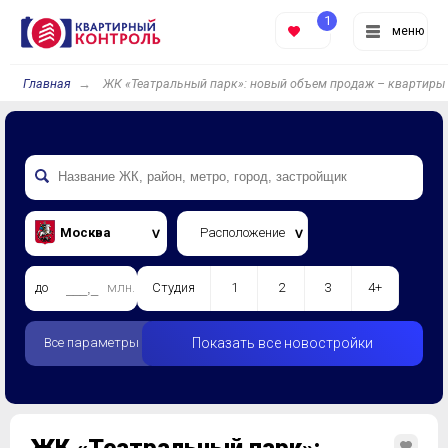
1
меню
Главная
ЖК «Театральный парк»: новый объем продаж – квартиры 
Москва
Расположение
до
млн.
Студия
1
2
3
4+
Все параметры
Показать все новостройки