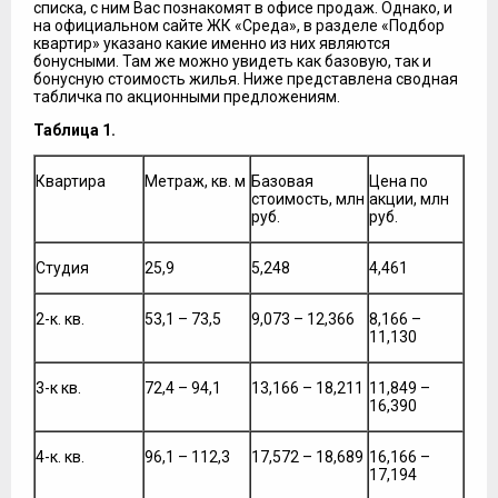
списка, с ним Вас познакомят в офисе продаж. Однако, и
на официальном сайте ЖК «Среда», в разделе «Подбор
квартир» указано какие именно из них являются
бонусными. Там же можно увидеть как базовую, так и
бонусную стоимость жилья. Ниже представлена сводная
табличка по акционными предложениям.
Таблица 1.
Квартира
Метраж, кв. м
Базовая
Цена по
стоимость, млн
акции, млн
руб.
руб.
Студия
25,9
5,248
4,461
2-к. кв.
53,1 – 73,5
9,073 – 12,366
8,166 –
11,130
3-к кв.
72,4 – 94,1
13,166 – 18,211
11,849 –
16,390
4-к. кв.
96,1 – 112,3
17,572 – 18,689
16,166 –
17,194