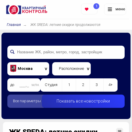
1
меню
Главная
ЖК SREDA: летние скидки продолжаются
Москва
Расположение
до
млн.
Студия
1
2
3
4+
Все параметры
Показать все новостройки