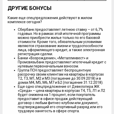
ДРУГИЕ БОНУСЫ
Какие еще спецпредложения действуют в жилом
комплексе сегодня?
Сбербанк предоставляет летнюю ставку – от 6,7%
годовых. Но в рамках этой ипотечной программы
можно приобрести жилье только по его базовой
стоимости. Кроме того, обязательным условиями
являются страхование жизни и трудоспособности
лица, оформляющего кредит, а также электронная
регистрация сделки.
Банки «Возрождение», «Металлинвест» и
Промсвязьбанк предоставляют ипотечный кредит с
нулевым первоначальным взносом.
Группа ПСН предоставляет беспроцентную
рассрочку своим клиентам на квартиры в корпусах
Т2, Т3, М1, М2 и М3 (погашение до 30.09.2018) и в
домах М4, М5, М6, М7 и Б2 (погашение 31.12.2018).
Еще одно спецпредложение от Девелопера ЖК
«Среда» – цена квартиры в корпусах Т4, Т5, Л1 и Л2
будет снижена на 1 процент, если покупатель
предоставит в офисе продаж действующий
договор с любым фитнес-клубом или документ,
подтверждающий его спортивный разряд или его
трудовую занятость в сфере спорта.