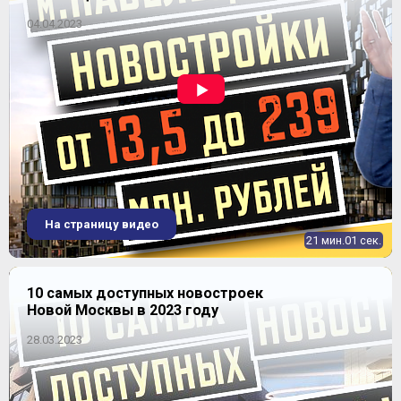
04.04.2023
ЖК "Государев дом"
На страницу видео
21 мин.01 сек.
10 самых доступных новостроек
Новой Москвы в 2023 году
28.03.2023