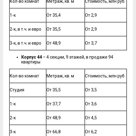
Кол-во комнат
Метраж, кв. м
Стоимость, млн руб.
1-к
От 35,4
От 2,9
2-к, в т.ч. и евро
От 35,5
От 2,9
3-к, в т.ч. и евро
От 48,9
От 3,7
Корпус 44
– 4 секции, 9 этажей, в продаже 94
квартиры
Кол-во комнат
Метраж, кв. м
Стоимость, млн руб.
Студия
От 35,5
От 3,5
1-к
От 37,7
От 3,6
2-к
От 48,9
От 4,5
3-к
От 66,8
От 6,2