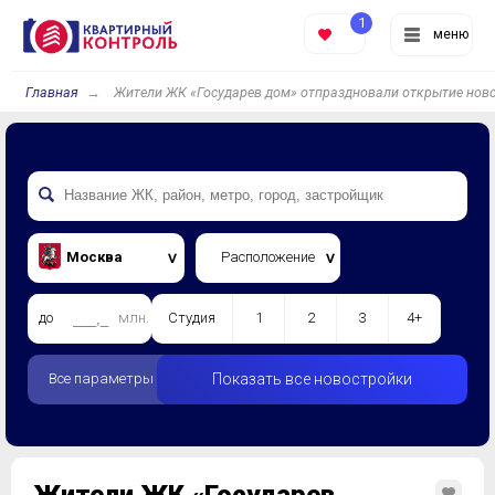
1
меню
Главная
Жители ЖК «Государев дом» отпраздновали открытие ново
Москва
Расположение
до
млн.
Студия
1
2
3
4+
Все параметры
Показать все новостройки