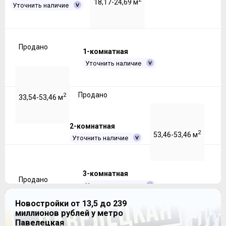
18,17-24,69 м
Уточнить наличие
Продано
1-комнатная
Уточнить наличие
Продано
2
33,54-53,46 м
2-комнатная
2
53,46-53,46 м
Уточнить наличие
3-комнатная
Продано
Уточнить наличие
Новостройки от 13,5 до 239
миллионов рублей у метро
Продано
2
66,81-68,44 м
Павелецкая