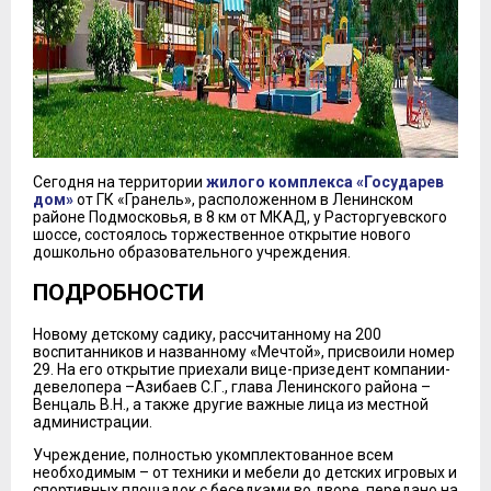
Сегодня на территории
жилого комплекса «Государев
дом»
от ГК «Гранель», расположенном в Ленинском
районе Подмосковья, в 8 км от МКАД, у Расторгуевского
шоссе, состоялось торжественное открытие нового
дошкольно образовательного учреждения.
ПОДРОБНОСТИ
Новому детскому садику, рассчитанному на 200
воспитанников и названному «Мечтой», присвоили номер
29. На его открытие приехали вице-призедент компании-
девелопера –Азибаев С.Г., глава Ленинского района –
Венцаль В.Н., а также другие важные лица из местной
администрации.
Учреждение, полностью укомплектованное всем
необходимым – от техники и мебели до детских игровых и
спортивных площадок с беседками во дворе, передано на