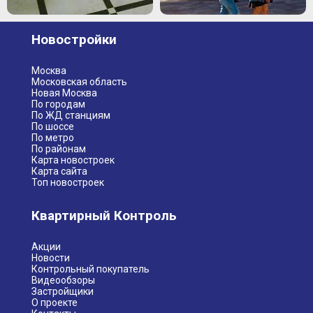
Новостройки
Москва
Московская область
Новая Москва
По городам
По ЖД станциям
По шоссе
По метро
По районам
Карта новостроек
Карта сайта
Топ новостроек
Квартирный Контроль
Акции
Новости
Контрольный покупатель
Видеообзоры
Застройщики
О проекте