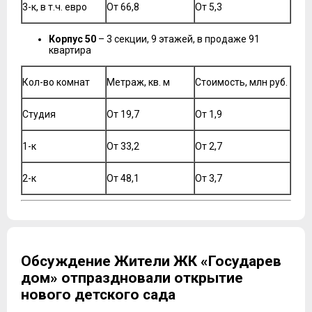
3-к, в т.ч. евро
От 66,8
От 5,3
Корпус 50
– 3 секции, 9 этажей, в продаже 91
квартира
Кол-во комнат
Метраж, кв. м
Стоимость, млн руб.
Студия
От 19,7
От 1,9
1-к
От 33,2
От 2,7
2-к
От 48,1
От 3,7
Обсуждение Жители ЖК «Государев
дом» отпраздновали открытие
нового детского сада