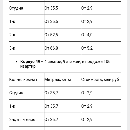
Студия
От 35,5
От 2,9
1-к
От 35,5
От 2,9
2-к
От 52,5
От 4,0
3-к
От 66,8
От 5,2
Корпус 49
– 4 секции, 9 этажей, в продаже 106
квартир
Кол-во комнат
Метраж, кв. м
Стоимость, млн руб.
Студия
От 35,7
От 2,9
1-к
От 35,7
От 2,9
2-к, в.т.ч евро
От 35,7
От 2,9