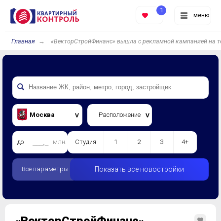
1
меню
Главная
«ВекторСтройФинанс» вышла с рекламной кампанией на т
Москва
Расположение
до
млн.
Студия
1
2
3
4+
Все параметры
Показать все новостройки