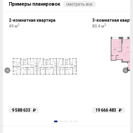
Примеры планировок
смотреть все
2-комнатная квартира
3-комнатная кварт
2
2
49 м
80.4 м
<
>
9 588 633
₽
19 666 483
₽
1
2
3
4
5