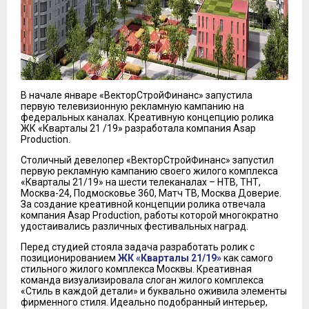
В начале январе «ВекторСтройФинанс» запустила
первую телевизионную рекламную кампанию на
федеральных каналах. Креативную концепцию ролика
ЖК «Кварталы 21 /19» разработала компания Asap
Production.
Столичный девелопер «ВекторСтройФинанс» запустил
первую рекламную кампанию своего жилого комплекса
«Кварталы 21/19» на шести телеканалах – НТВ, ТНТ,
Москва-24, Подмосковье 360, Матч ТВ, Москва Доверие.
За создание креативной концепции ролика отвечала
компания Asap Production, работы которой многократно
удостаивались различных фестивальных наград.
Перед студией стояла задача разработать ролик с
позиционированием
ЖК «Кварталы 21/19»
как самого
стильного жилого комплекса Москвы. Креативная
команда визуализировала слоган жилого комплекса
«Стиль в каждой детали» и буквально оживила элементы
фирменного стиля. Идеально подобранный интерьер,