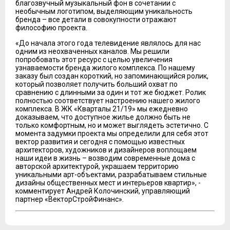
благозвучный музыкальный фон в сочетании с
необычным логотипом, выделяющим уникальность
бренда – все детали в совокупности отражают
философию проекта.
«До начала этого года телевидение являлось для нас
одним из неохваченных каналов. Мы решили
попробовать этот ресурс с целью увеличения
узнаваемости бренда жилого комплекса. По нашему
заказу был создан короткий, но запоминающийся ролик,
который позволяет получить больший охват по
сравнению с длинными за один и тот же бюджет. Ролик
полностью соответствует настроению нашего жилого
комплекса. В ЖК «Кварталы 21/19» мы ежедневно
доказываем, что доступное жилье должно быть не
только комфортным, но и может выглядеть эстетично. С
момента задумки проекта мы определили для себя этот
вектор развития и сегодня с помощью известных
архитекторов, художников и дизайнеров воплощаем
наши идеи в жизнь – возводим современные дома с
авторской архитектурой, украшаем территорию
уникальными арт-объектами, разрабатываем стильные
дизайны общественных мест и интерьеров квартир», -
комментирует Андрей Колочинский, управляющий
партнер «ВекторСтройФинанс».