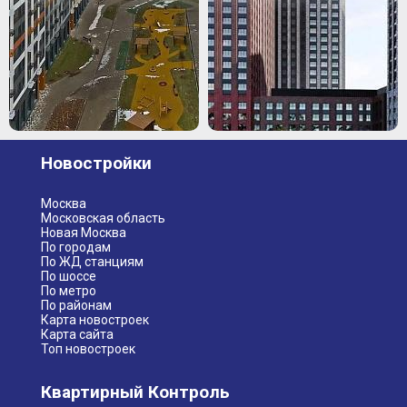
Новостройки
Москва
Московская область
Новая Москва
По городам
По ЖД станциям
По шоссе
По метро
По районам
Карта новостроек
Карта сайта
Топ новостроек
Квартирный Контроль