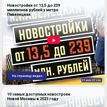
Новостройки от 13,5 до 239
миллионов рублей у метро
Продано
2
50,27-82,5 м
Павелецкая
04.04.2023
ЖК "Томилино"
На страницу видео
21 мин.01 сек.
10 самых доступных новостроек
Новой Москвы в 2023 году
28.03.2023