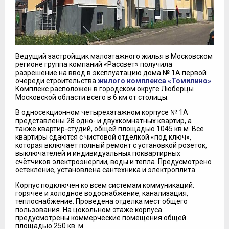
Ведущий застройщик малоэтажного жилья в Московском
регионе группа компаний «Рассвет» получила
разрешение на ввод в эксплуатацию дома № 1А первой
очереди строительства
жилого комплекса «Томилино»
.
Комплекс расположен в городском округе Люберцы
Московской области всего в 6 км от столицы.
В односекционном четырехэтажном корпусе № 1А
представлены 28 одно- и двухкомнатных квартир, а
также квартир-студий, общей площадью 1045 кв.м. Все
квартиры сдаются с чистовой отделкой «под ключ»,
которая включает полный ремонт с установкой розеток,
выключателей и индивидуальных поквартирных
счётчиков электроэнергии, воды и тепла. Предусмотрено
остекление, установлена сантехника и электроплита.
Корпус подключен ко всем системам коммуникаций:
горячее и холодное водоснабжение, канализация,
теплоснабжение. Проведена отделка мест общего
пользования. На цокольном этаже корпуса
предусмотрены коммерческие помещения общей
площадью 250 кв. м.