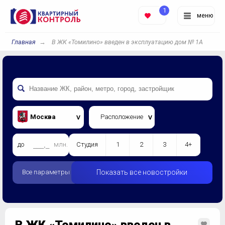
1
меню
Главная
В ЖК «Томилино» введен в эксплуатацию дом № 1А
Москва
Расположение
до
млн.
Студия
1
2
3
4+
Все параметры
Показать все новостройки