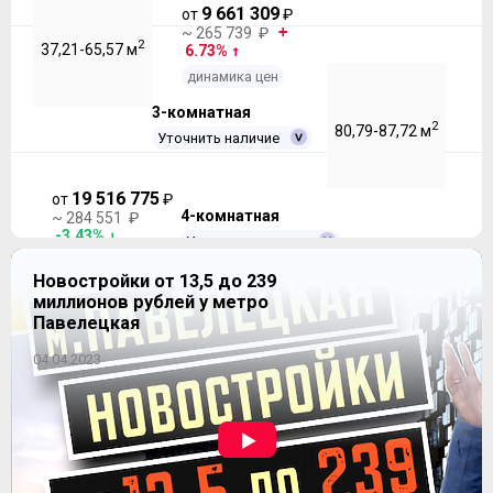
9 661 309
от
₽
~ 265 739 ₽
2
37,21-65,57 м
6.73%
динамика цен
3-комнатная
2
80,79-87,72 м
Уточнить наличие
19 516 775
от
₽
4-комнатная
~ 284 551 ₽
-3.43%
Уточнить наличие
динамика цен
Новостройки от 13,5 до 239
миллионов рублей у метро
Продано
2
99,36-99,36 м
Павелецкая
04.04.2023
ЖК "Время"