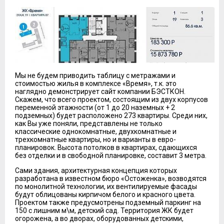
Мы не будем приводить таблицу с метражами и
стоимостью жилья в комплексе «Время», т.к. это
наглядно демонстрирует сайт компании БЭСТКОН.
Скажем, что всего проектом, состоящим из двух корпусов
переменной этажности (от 1 до 20 наземных + 2
подземных) будет расположено 273 квартиры. Среди них,
как Вы уже поняли, представлены не только
классические однокомнатные, двухкомнатные и
трехкомнатные квартиры, но и варианты в евро-
планировок. Высота потолков в квартирах, сдающихся
без отделки и в свободной планировке, составит 3 метра.
Сами здания, архитектурная концепция которых
разработана в известном бюро «Остоженка», возводятся
по монолитной технологии, их вентилируемые фасады
будут облицованы кирпичом белого и красного цвета.
Проектом также предусмотрены подземный паркинг на
150 с лишним м\м, детский сад. Территория ЖК будет
огорожена, а во дворах, оборудованных детскими,