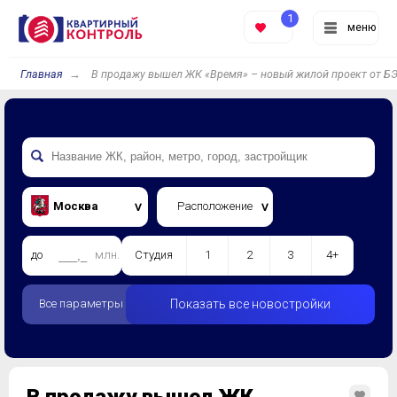
1
меню
Главная
В продажу вышел ЖК «Время» – новый жилой проект от 
Москва
Расположение
до
млн.
Студия
1
2
3
4+
Все параметры
Показать все новостройки