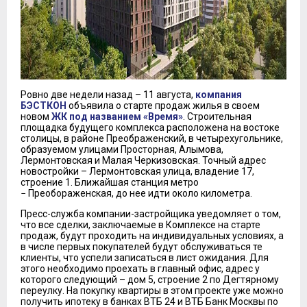
Ровно две недели назад – 11 августа,
компания
БЭСТКОН
объявила о старте продаж жилья в своем
новом
ЖК под названием «Время»
. Строительная
площадка будущего комплекса расположена на востоке
столицы, в районе Преображенский, в четырехугольнике,
образуемом улицами Просторная, Алымова,
Лермонтовская и Малая Черкизовская. Точный адрес
новостройки – Лермонтовская улица, владение 17,
строение 1. Ближайшая станция метро
− Преобораженская, до нее идти около километра.
Пресс-служба компании-застройщика уведомляет о том,
что все сделки, заключаемые в Комплексе на старте
продаж, будут проходить на индивидуальных условиях, а
в числе первых покупателей будут обслуживаться те
клиенты, что успели записаться в лист ожидания. Для
этого необходимо проехать в главный офис, адрес у
которого следующий – дом 5, строение 2 по Дегтярному
переулку. На покупку квартиры в этом проекте уже можно
получить ипотеку в банках ВТБ 24 и ВТБ Банк Москвы по