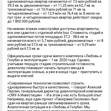
однокомнатных квартир начинается от 7,5 млн рублей за
39,3 кв. м, двухкомнатных – от 11,25 млн за 62,7 кв. м,
трехкомнатных – от 10,9 млн рублей за 71 кв. м,
четырехкомнатных – от 12,9 млн за 76,4 кв. м. В июле на
пул трех- и четырехкомнатных квартир действует скидка
до 1 800 000 рублей.
На нижних этажах новостройки доступны апартаменты,
все они сдаются с отделкой white box. Стоимость студий и
однокомнатных лотов площадью 37,2 - 38,6 кв. м
начинается всего от 5,7 млн рублей, двухкомнатных – от 8
млн рублей за 57,6 кв. м, трехкомнатных – от 9,29 млн
рублей за 67,3 кв. м.
Официальные сроки сдачи жилого комплекса «Любовь и
Голуби» в эксплуатацию – 1 кв. 2020 года. Однако,
учитывая текущую стадию строительной готовности,
девелопер планирует начать процесс ввода в
эксплуатацию осенью, а уже в конце года – приступить к
выдаче ключей.
«Современные технологии позволяют строить
одновременно быстро и качественно, – говорит Алексей
Перлин, генеральный директор девелоперской компании
«СМУ-6 Инвестиции». – И в этом у нас есть большой опыт.
Например, еще один проект «Панорама Сколково» был
сдан на квартал раньше запланированного срока.
Аналогичная ситуация и в «Любовь и Голуби». Мы