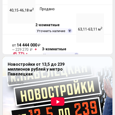
Продано
2
40,15-46,18 м
2-комнатные
2
63,11-63,11 м
Уточнить наличие
14 444 000
от
₽
3-комнатные
~ 229 270 ₽
45.77%
Уточнить наличие
динамика цен
Новостройки от 13,5 до 239
миллионов рублей у метро
Продано
2
67,31-69,57 м
Павелецкая
04.04.2023
ЖК "Любовь и голуби"