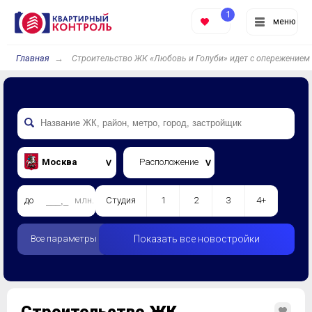
1
меню
Главная
Строительство ЖК «Любовь и Голуби» идет с опережением
Москва
Расположение
до
млн.
Студия
1
2
3
4+
Все параметры
Показать все новостройки