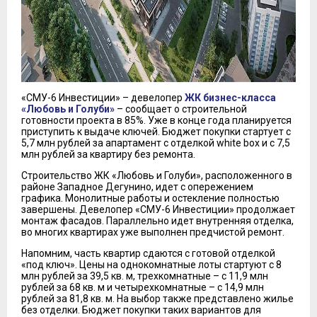
«СМУ-6 Инвестиции» – девелопер
ЖК бизнес-класса
«Любовь и Голуби»
– сообщает о строительной
готовности проекта в 85%. Уже в конце года планируется
приступить к выдаче ключей. Бюджет покупки стартует с
5,7 млн рублей за апартамент с отделкой white box и с 7,5
млн рублей за квартиру без ремонта.
Строительство ЖК «Любовь и Голуби», расположенного в
районе Западное Дегунино, идет с опережением
графика. Монолитные работы и остекление полностью
завершены. Девелопер «СМУ-6 Инвестиции» продолжает
монтаж фасадов. Параллельно идет внутренняя отделка,
во многих квартирах уже выполнен предчистой ремонт.
Напомним, часть квартир сдаются с готовой отделкой
«под ключ». Цены на однокомнатные лоты стартуют с 8
млн рублей за 39,5 кв. м, трехкомнатные – с 11,9 млн
рублей за 68 кв. м и четырехкомнатные – с 14,9 млн
рублей за 81,8 кв. м. На выбор также представлено жилье
без отделки. Бюджет покупки таких вариантов для