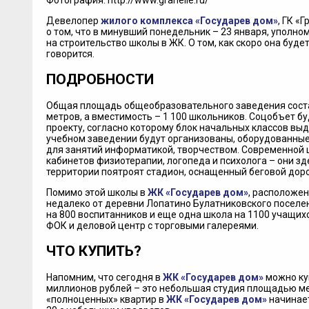
Фотография: http://www.granelle.ru/
Девелопер
жилого комплекса «Государев дом»
, ГК «
о том, что в минувший понедельник – 23 января, упол
на строительство школы в ЖК. О том, как скоро она буде
говорится.
ПОДРОБНОСТИ
Общая площадь общеобразовательного заведения соста
метров, а вместимость – 1 100 школьников. Соцобъет б
проекту, согласно которому блок начальных классов выд
учебном заведении будут организованы, оборудованные 
для занятий информатикой, творчеством. Современной ш
кабинетов физиотерапии, логопеда и психолога – они зде
территории поятроят стадион, оснащенный беговой до
Помимо этой школы в
ЖК «Государев дом»
, расположен
недалеко от деревни Лопатино Булатниковского поселен
на 800 воспитанников и еще одна школа на 1100 учащихс
ФОК и деловой центр с торговыми галереями.
ЧТО КУПИТЬ?
Напомним, что сегодня в
ЖК «Государев дом»
можно куп
миллионов рублей – это небольшая студия площадью мен
«полноценных» квартир в
ЖК «Государев дом»
начинает