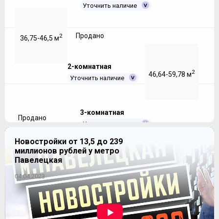
Уточнить наличие
Продано
2
36,75-46,5 м
2-комнатная
2
46,64-59,78 м
Уточнить наличие
3-комнатная
Продано
Уточнить наличие
Новостройки от 13,5 до 239
миллионов рублей у метро
Продано
2
82,49-97,06 м
Павелецкая
04.04.2023