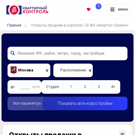
1
меню
Главная
Открыты продажи в корпусах 7,8 ЖК «Квартал Лукино»
Москва
Расположение
до
млн.
Студия
1
2
3
4+
Все параметры
Показать все новостройки