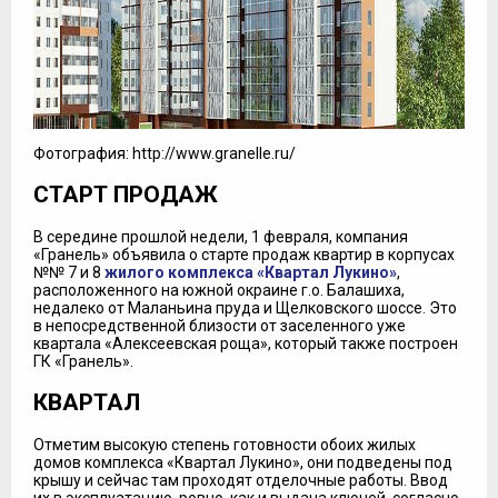
Фотография: http://www.granelle.ru/
СТАРТ ПРОДАЖ
В середине прошлой недели, 1 февраля, компания
«Гранель» объявила о старте продаж квартир в корпусах
№№ 7 и 8
жилого комплекса «Квартал Лукино»
,
расположенного на южной окраине г.о. Балашиха,
недалеко от Маланьина пруда и Щелковского шоссе. Это
в непосредственной близости от заселенного уже
квартала «Алексеевская роща», который также построен
ГК «Гранель».
КВАРТАЛ
Отметим высокую степень готовности обоих жилых
домов комплекса «Квартал Лукино», они подведены под
крышу и сейчас там проходят отделочные работы. Ввод
их в эксплуатацию, ровно как и выдача ключей, согласно