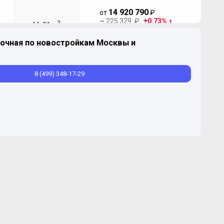
14 920 790
от
₽
~ 225 329 ₽
0.73%
2
66-81 м
динамика цен
очная по новостройкам Москвы и
8 (499) 348-17-29
Продано
2
92,78-94,52 м
Ватутинки. Микрорайон Центральный"