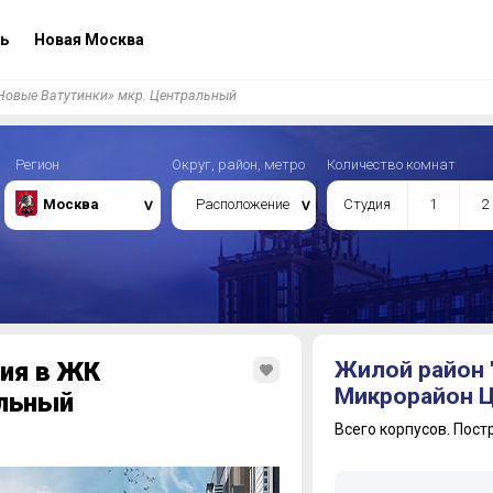
ь
Новая Москва
Новые Ватутинки» мкр. Центральный
Регион
Округ, район, метро
Количество комнат
Москва
Расположение
Студия
1
2
ция в ЖК
Жилой район 
Микрорайон 
альный
Всего корпусов.
Пост