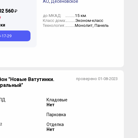
АО
,
Десёновское
02 560
₽
15 км.
до МКАД:
Эконом-класс
Класс дома:
нки
Монолит, Панель
Технология:
8-17-29
он "Новые Ватутинки.
проверено 01-08-2023
ральный"
 ПД
Кладовые
Нет
Парковка
2
Отделка
Нет