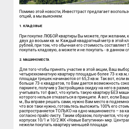
Помимо этой новости, Инвесттраст предлагает восполь
опций, а мы выясняем:
1. КЛАДОВЫЕ
При покупке ЛЮБОЙ квартиры Вы можете, при желании, 
двух до восьми кв. м. Каждый квадратный метр в этой к
рублей, при том, что обычная его стоимость составляет 
покупать кладовую, а можете и не покупать - в данном с
2. МАШИНОМЕСТА
Для того чтобы принять участие в этой акции, Ваш выбор
четырехкомнатную квартиру площадью более 73-х кв.м, пр
площади трешек начинаются от 65,3 кв.м. Так вот, если
больше 73-х квадратов, то Вам дается возможность сэк
паркинге, получив у Застройщика скидку на него в разм
учитывать тот факт, что купить такую квартиру БЕЗ машин
которого нельзя отказаться в принципе. А вот, если Ваш
м., Вы вправе решать сами, нужно Вам место в подземном
что все таки нужно, готовьтесь выложить 100% его стоим
распространяется ТОЛЬКО на одно машиноместо – за к
согласно прайс-листу. Таким образом, получается, что 
корпусах 10/1 и 10/2 ЖК «Новые Ватутинки» мкр. Центра
нежели покупать квартиру меньшей площади.