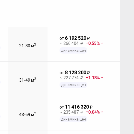
6 192 520
от
₽
~ 266 404 ₽
0.55%
2
21-30 м
динамика цен
8 128 200
от
₽
~ 227 774 ₽
1.18%
2
31-49 м
динамика цен
11 416 320
от
₽
~ 235 487 ₽
0.04%
2
43-69 м
динамика цен