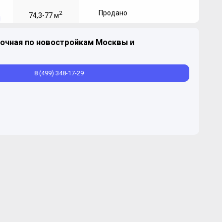
Продано
2
74,3-77 м
очная по новостройкам Москвы и
Продано
2
106,8-121,1 м
8 (499) 348-17-29