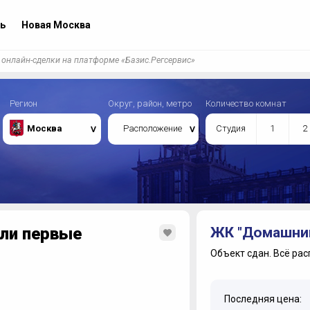
ь
Новая Москва
 онлайн-сделки на платформе «Базис.Регсервис»
Регион
Округ, район, метро
Количество комнат
Москва
Расположение
Студия
1
2
ели первые
ЖК "Домашни
Объект сдан.
Всё рас
Последняя цена: