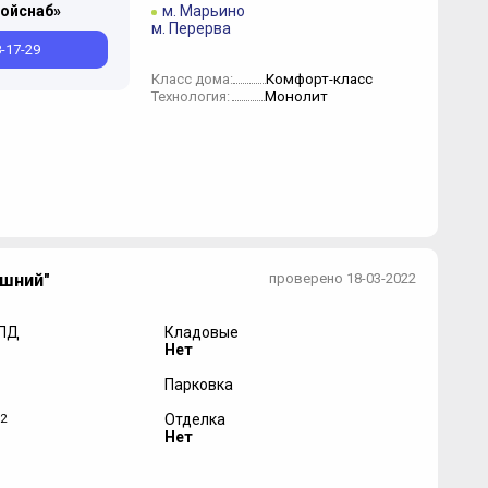
ойснаб»
м. Марьино
м. Перерва
8-17-29
Комфорт-класс
Класс дома:
Монолит
Технология:
шний"
проверено 18-03-2022
 ПД
Кладовые
Нет
Парковка
2
Отделка
Нет