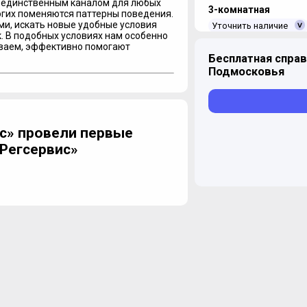
ь единственным каналом для любых
3-комнатная
огих поменяются паттерны поведения.
и, искать новые удобные условия
Уточнить наличие
. В подобных условиях нам особенно
иваем, эффективно помогают
Бесплатная справ
Подмосковья
4-комнатная
Уточнить наличие
с» провели первые
.Регсервис»
ЖК "Домашний"