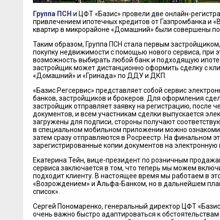
Группа ПСН
и ЦФТ «Базис» провели две онлайн-регистра
привлечением ипотечных кредитов от Газпромбанка и «В
квартир в микрорайоне «Домашний» были совершены по
Таким образом, Группа ПСН стала первым застройщико
покупку недвижимости с помощью нового сервиса, при э
возможность выбирать любой банк и подходящую ипоте
застройщик может дистанционно оформить сделку с кли
«Домашний» и «Гринада» по ДДУ и ДКП.
«Базис.Регсервис» представляет собой сервис электрон
банков, застройщиков и брокеров. Для оформления сде
застройщик отправляет заявку на регистрацию, после ч
документов, и всем участникам сделки выпускается эле
загружены для подписи, стороны получают соответству
в специальном мобильном приложении можно ознакомит
затем сразу отправляются в Росреестр. На финальном э
зарегистрированные копии документов на электронную 
Екатерина Тейн, вице-президент по розничным продажа
сервиса заключается в том, что теперь мы можем включи
подходит клиенту. В настоящее время мы работаем в эт
«Возрождением» и Альфа-Банком, но в дальнейшем пла
список».
Сергей Пономаренко, генеральный директор ЦФТ «Базис»:
очень важно быстро адаптироваться к обстоятельствам