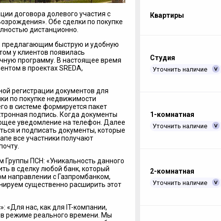
ции договора долевого участия с
Квартиры
озрождения». Обе сделки по покупке
лностью дистанционно.
м, предлагающим быструю и удобную
том у клиентов появилась
Студия
чную программу. В настоящее время
ентом в проектах SREDA,
Уточнить наличие
ной регистрации документов для
лки по покупке недвижимости
его в системе формируется пакет
1-комнатная
ктронная подпись. Когда документы
ющее уведомление на телефон. Далее
Уточнить наличие
ься и подписать документы, которые
тапе все участники получают
почту.
м Группы ПСН: «Уникальность данного
ть в сделку любой банк, который
2-комнатная
ом направлении с Газпромбанком,
Уточнить наличие
нируем существенно расширить этот
 «Для нас, как для IT-компании,
 в режиме реального времени. Мы