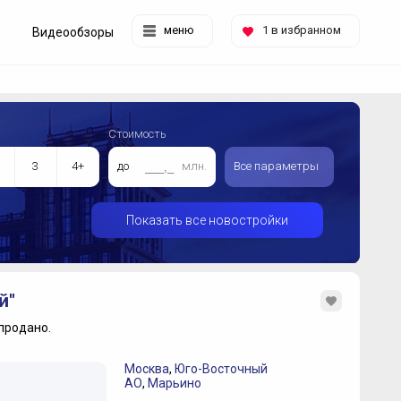
меню
1
в избранном
Видеообзоры
Стоимость
3
4+
до
млн.
Все параметры
Показать все новостройки
й"
продано.
Москва
,
Юго-Восточный
АО
,
Марьино