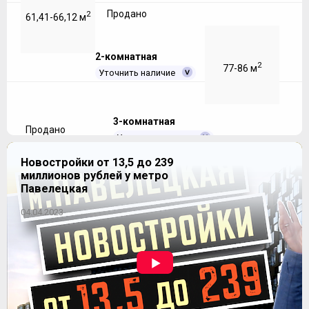
Продано
2
61,41-66,12 м
2-комнатная
2
77-86 м
Уточнить наличие
3-комнатная
Продано
Уточнить наличие
Новостройки от 13,5 до 239
миллионов рублей у метро
Продано
2
109-109 м
Павелецкая
04.04.2023
ЖК "Лесные озера" (К-2)