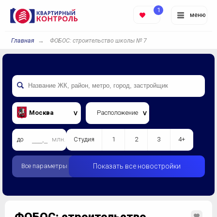
1
меню
Главная
ФОБОС: строительство школы № 7
Москва
Расположение
до
млн.
Студия
1
2
3
4+
Все параметры
Показать все новостройки