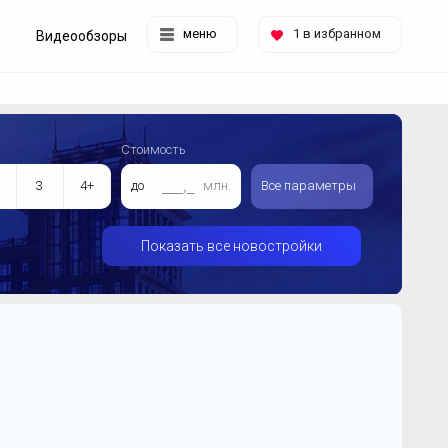
меню
1
в избранном
Видеообзоры
Стоимость
3
4+
до
млн.
Все параметры
Показать все новостройки