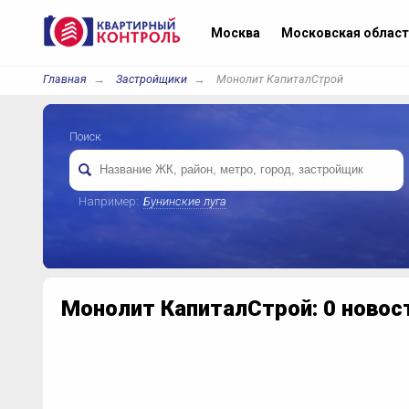
Москва
Московская област
Главная
Застройщики
Монолит КапиталСтрой
Поиск
Например:
Бунинские луга
Монолит КапиталСтрой: 0 новос