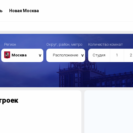
ь
Новая Москва
Регион
Округ, район, метро
Количество комнат
Москва
Расположение
Студия
1
2
троек