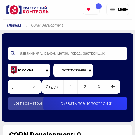
1
меню
Главная
GORN Development
Москва
Расположение
до
млн.
Студия
1
2
3
4+
Все параметры
Показать все новостройки