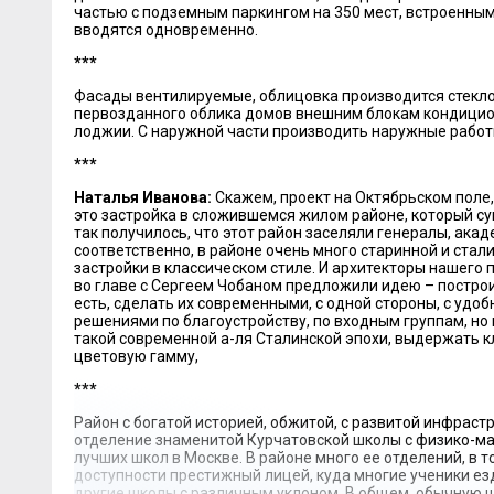
частью с подземным паркингом на 350 мест, встроенным 
вводятся одновременно.
***
Фасады вентилируемые, облицовка производится стекл
первозданного облика домов внешним блокам кондицио
лоджии. С наружной части производить наружные работ
***
Наталья Иванова:
Скажем, проект на Октябрьском поле,
это застройка в сложившемся жилом районе, который су
так получилось, что этот район заселяли генералы, акад
соответственно, в районе очень много старинной и стал
застройки в классическом стиле. И архитекторы нашего 
во главе с Сергеем Чобаном предложили идею – построи
есть, сделать их современными, с одной стороны, с уд
решениями по благоустройству, по входным группам, но в
такой современной а-ля Сталинской эпохи, выдержать 
цветовую гамму,
***
Район с богатой историей, обжитой, с развитой инфраст
отделение знаменитой Курчатовской школы с физико-ма
лучших школ в Москве. В районе много ее отделений, в 
доступности престижный лицей, куда многие ученики езд
другие школы с различным уклоном. В общем, обычную ш