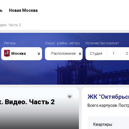
ь
Новая Москва
део. Часть 2
Регион
Округ, район, метро
Количество комнат
Москва
Расположение
Студия
1
2
ЖК "Октябрьс
 Видео. Часть 2
Всего корпусов.
Пост
Квартиры: