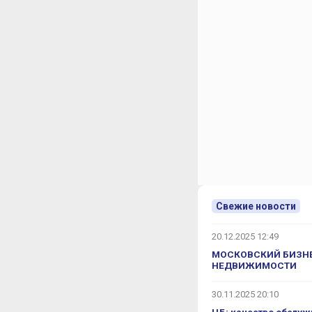
 30 годов в район Октябрьское поле
ого времени, и более абсурдного
или мозги советских ученых, знаете,
она отчуждения любого ядерного
этого места нужно расселить всю
му, естественно, это такой был… Но
д был настолько абсурдный, что, в
лись на этом сделать какие-то имена,
льно в прессе опровержение, что,
 купили квартиру в данном
ЖК
?
 знаете, но я на самом деле уже
сню, почему. Я, как мать троих детей,
а, это первое. Соответственно,
я купила на ядерном реакторе
гом реки, с пляжем, с велосипедными
тдать своих детей. Для младшего –
Свежие новости
т прекрасный современный детский
С коляской и с двумя детьми мы
ком по хорошей, чистой, красивой
20.12.2025 12:49
ком. Здесь удобный выезд как за
МОСКОВСКИЙ БИЗНЕ
НЕДВИЖИМОСТИ
30.11.2025 20:10
одной Город «Октябрьское поле»
.
иехать обязательно еще раз.