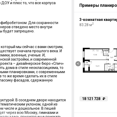
ДОУ и плюс то, что все корпуса
Примеры планиро
2-комнатная квартира
3-комнатная кварти
офибробетоном. Для сохранности
2
2
56.39 м
83.28 м
неров отведено место внутри
ы будет запрещено.
 который мы сейчас с вами смотрим,
ществует сначала прошлого века. И
емики, военные, ученые. И,
инской застройки, и современной
<
проекта – дизайнерское бюро «Спич»
ть дома в стиле неоклассицизма, то
обными планировками, с современными
 то же время сделать их в стиле
классику фасадов, сдержанную
13 082 480
₽
18 121 728
₽
руктурой. В соседнем дворе находится
тематическим уклоном, одной из
том числе и дошкольное. В пешей
ят через всю Москву, гимназии и
колу здесь придется еще поискать.