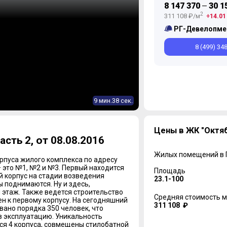
8 147 370
30 1
—
2
311 108 ₽/м
14.01
РГ-Девелопме
8 (499) 34
9 мин.38 сек.
Цены в ЖК "Октяб
ть 2, от 08.08.2016
Жилых помещений в
орпуса жилого комплекса по адресу
 – это №1, №2 и №3. Первый находится
Площадь
й корпус на стадии возведения
23.1-100
ы поднимаются. Ну и здесь,
 этаж. Также ведется строительство
Средняя стоимость м
н к первому корпусу. На сегодняшний
311 108 ₽
вано порядка 350 человек, что
в эксплуатацию. Уникальность
тся 4 корпуса, совмещены стилобатной