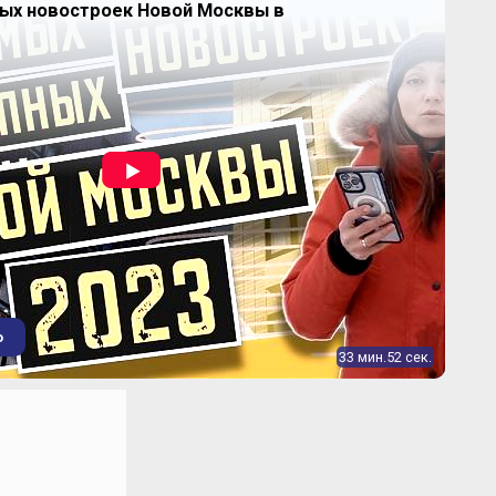
ных новостроек Новой Москвы в
~ 286 038 ₽
3.84%
2
75,2-83,8 м
динамика цен
27 377 600
от
₽
~ 293 508 ₽
14.21%
2
96,4-100 м
динамика цен
е" (Родной город)
о
33 мин.52 сек.