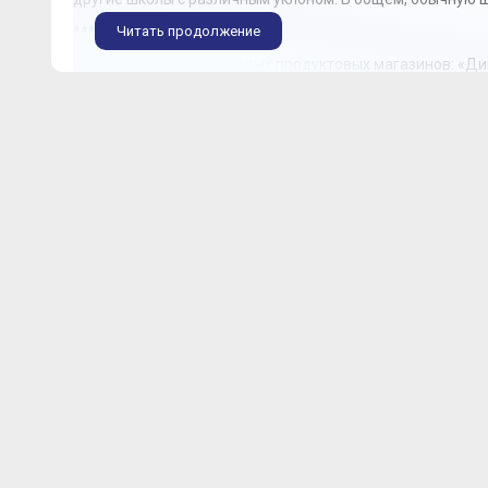
***
Читать продолжение
Вокруг достаточно сетевых продуктовых магазинов: «Дик
основательного шопинга в 20 минутах езды торговый це
«Ашан», «ОБИ», «Хофф», «Медиамаркт» и большим коли
магазинов.
***
Владимир Гордиенко:
Здравствуйте, расскажите, пожалу
нравится и всего ли хватает?
Жительница:
Всего вполне хватает, лично мне очень нр
довольно таки давно, примерно лет 10 уже, наверное. В
таки много, я тоже ходила здесь в школу. И в общем-то, 
много зелени и много всего. И от метро довольно таки н
много строят, вот дорогу расширяют, ну вы, наверное, зн
шоссе, когда его наконец достроят. А так вообще хорошо
***
Что касается экологической обстановки, то западное н
благоприятным, но в месте расположения самого комплек
рядом действующая промзона, отличной я назвать ее тож
минут на машине или за полчаса пешком можно добратьс
впечатляющее место с парком, с прогулочными дорожкам
находимся в дикой части, здесь нет этих дорожек, потом