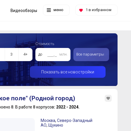
меню
1
в избранном
Видеообзоры
Стоимость
3
4+
до
млн.
Все параметры
Показать все новостройки
кое поле" (Родной город)
роено 8.
В работе 8 корпусов
: 2022 - 2024.
Москва
,
Северо-Западный
АО
,
Щукино