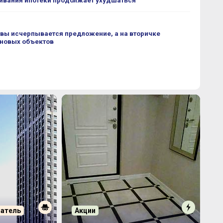
ивания ипотеки продолжает ухудшаться
вы исчерпывается предложение, а на вторичке
 новых объектов
патель
Акции