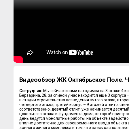
Видеообзор ЖК Октябрьское Поле. Час
Сотрудник:
Мы сейчас с вами находимся на 8 этаже 4 к
Берзарина, 28, за спиной у нас находится еще 3 корпуса
в стадии строительства возведения пятого этажа, второ
четвертого этажа, третий корпус – 9 этажей отлито, стен
соответственно, девятый отлит, уже начинается десятый
цокольного этажа и фундамента дома, который пристрое
день ведутся монолитные работы, на объекте задейство
вполне достаточно для своевременного ввода объекта 
данного жилого комплекса в том, что здесь располагаю