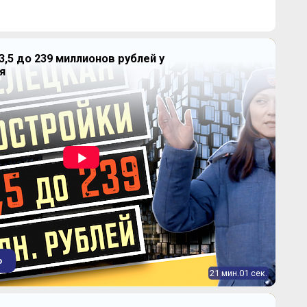
3,5 до 239 миллионов рублей у
8 147 370
от
₽
я
~ 362 980 ₽
7.23%
2
23,1-34,6 м
динамика цен
10 781 350
от
₽
~ 315 782 ₽
1.99%
2
34,9-45 м
динамика цен
14 850 000
от
₽
~ 331 963 ₽
19.77%
2
48,3-64,5 м
динамика цен
о
21 мин.01 сек.
20 072 000
от
₽