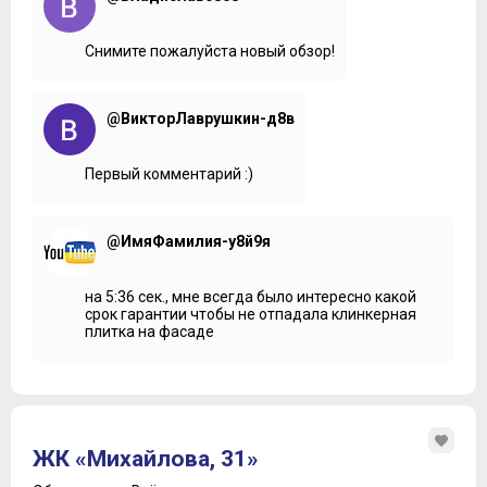
Снимите пожалуйста новый обзор!
@ВикторЛаврушкин-д8в
Первый комментарий :)
@ИмяФамилия-у8й9я
на 5:36 сек., мне всегда было интересно какой
срок гарантии чтобы не отпадала клинкерная
плитка на фасаде
ЖК «Михайлова, 31»