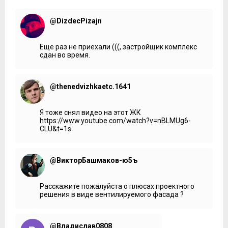
@DizdecPizajn
Еще раз не приехали (((, застройщик комплекс
сдан во время.
@thenedvizhkaetc.1641
Я тоже снял видео на этот ЖК
https://www.youtube.com/watch?v=nBLMUg6-
CLU&t=1s
@ВикторБашмаков-ю5ъ
Расскажите пожалуйста о плюсах проектного
решения в виде вентилируемого фасада ?
@Владислав0808