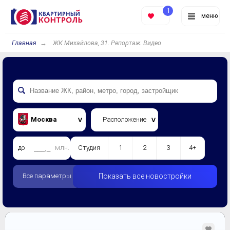
1
меню
Главная
ЖК Михайлова, 31. Репортаж. Видео
Москва
Расположение
до
млн.
Студия
1
2
3
4+
Все параметры
Показать все новостройки