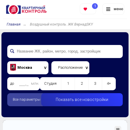
1
меню
Главная
Воздушный контроль. ЖК ВернадSKY
Москва
Расположение
до
млн.
Студия
1
2
3
4+
Все параметры
Показать все новостройки