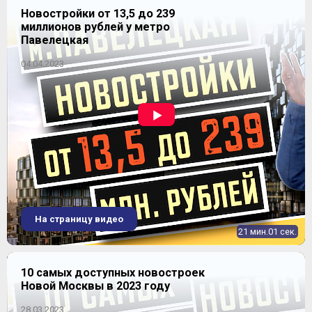
Новостройки от 13,5 до 239
миллионов рублей у метро
Продано
2
79,36-135,6 м
Павелецкая
04.04.2023
ЖК "ВернадSKY" (VernadSKY)
На страницу видео
21 мин.01 сек.
10 самых доступных новостроек
Новой Москвы в 2023 году
28.03.2023