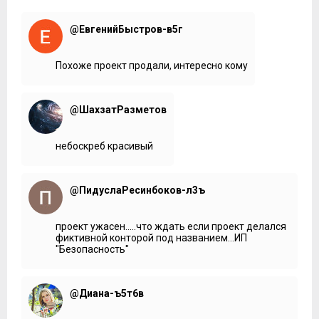
@ЕвгенийБыстров-в5г
Похоже проект продали, интересно кому
@ШахзатРазметов
небоскреб красивый
@ПидуслаРесинбоков-л3ъ
проект ужасен.....что ждать если проект делался
фиктивной конторой под названием...ИП
"Безопасность"
@Диана-ъ5т6в